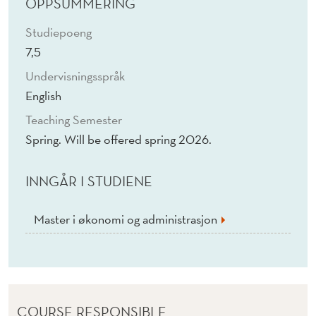
T
OPPSUMMERING
A
Studiepoeng
7,5
L
Undervisningsspråk
W
English
O
Teaching Semester
R
Spring. Will be offered spring 2026.
L
INNGÅR I STUDIENE
D
(
Master i økonomi og administrasjon
E
)
COURSE RESPONSIBLE