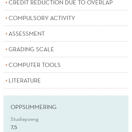
V
CREDIT REDUCTION DUE TO OVERLAP
I
COMPULSORY ACTIVITY
O
ASSESSMENT
U
R
GRADING SCALE
(
COMPUTER TOOLS
E
)
LITERATURE
OPPSUMMERING
Studiepoeng
7,5