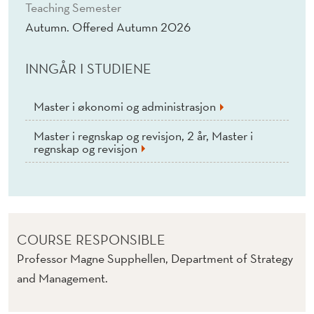
A
Teaching Semester
Autumn. Offered Autumn 2026
T
I
INNGÅR I STUDIENE
O
N
Master i økonomi og administrasjon
S
Master i regnskap og revisjon, 2 år, Master i
regnskap og revisjon
(
E
)
COURSE RESPONSIBLE
Professor Magne Supphellen, Department of Strategy
and Management.