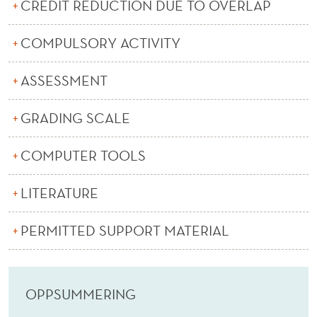
T
CREDIT REDUCTION DUE TO OVERLAP
I
COMPULSORY ACTIVITY
N
ASSESSMENT
G
(
GRADING SCALE
E
COMPUTER TOOLS
)
LITERATURE
PERMITTED SUPPORT MATERIAL
OPPSUMMERING