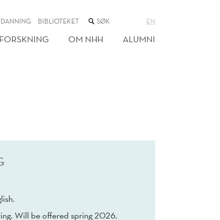
SØK
TDANNING
BIBLIOTEKET
EN
I
NETTSTEDET
FORSKNING
OM NHH
ALUMNI
G
lish.
ing. Will be offered spring 2026.