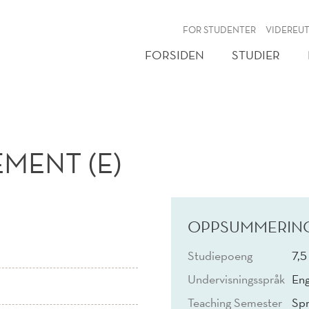
NY
FOR STUDENTER
VIDEREU
FORSIDEN
STUDIER
MENT (E)
OPPSUMMERIN
Studiepoeng
7,5
Undervisningsspråk
Eng
Teaching Semester
Spr