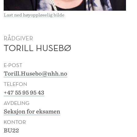
R
E
Last ned høyoppløselig bilde
K
K
RÅDGIVER
TORILL HUSEBØ
E
H
E-POST
U
Torill.Husebo@nhh.no
S
TELEFON
E
+47 55 95 95 43
AVDELING
B
Seksjon for eksamen
Ø
KONTOR
BU22