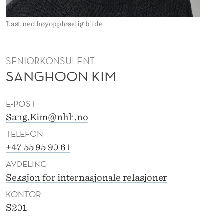
Last ned høyoppløselig bilde
SENIORKONSULENT
SANGHOON KIM
E-POST
Sang.Kim@nhh.no
TELEFON
+47 55 95 90 61
AVDELING
Seksjon for internasjonale relasjoner
KONTOR
S201