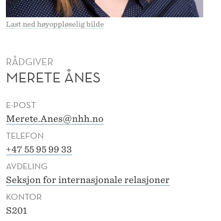
E
S
Last ned høyoppløselig bilde
RÅDGIVER
MERETE ÅNES
E-POST
Merete.Anes@nhh.no
TELEFON
+47 55 95 99 33
AVDELING
Seksjon for internasjonale relasjoner
KONTOR
S201