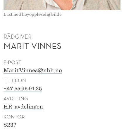
Last ned høyoppløselig bilde
RÅDGIVER
MARIT VINNES
E-POST
Marit.Vinnes@nhh.no
TELEFON
+47 55 95 91 35
AVDELING
HR-avdelingen
KONTOR
S237