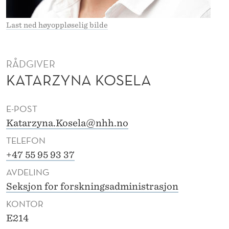
I
A
Last ned høyoppløselig bilde
K
O
RÅDGIVER
KATARZYNA KOSELA
S
E
E-POST
L
Katarzyna.Kosela@nhh.no
A
TELEFON
+47 55 95 93 37
AVDELING
Seksjon for forskningsadministrasjon
KONTOR
E214