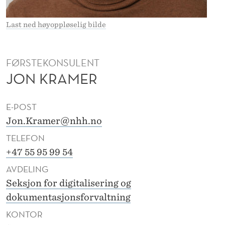
E
R
Last ned høyoppløselig bilde
FØRSTEKONSULENT
JON KRAMER
E-POST
Jon.Kramer@nhh.no
TELEFON
+47 55 95 99 54
AVDELING
Seksjon for digitalisering og
dokumentasjonsforvaltning
KONTOR