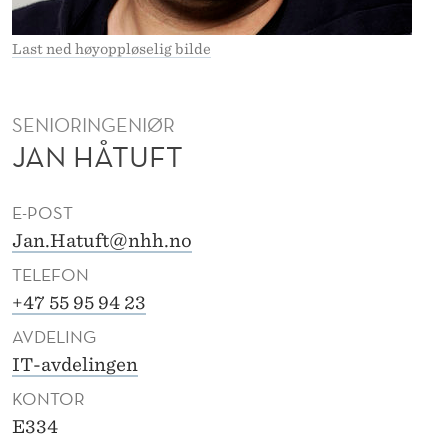
F
T
Last ned høyoppløselig bilde
SENIORINGENIØR
JAN HÅTUFT
E-POST
Jan.Hatuft@nhh.no
TELEFON
+47 55 95 94 23
AVDELING
IT-avdelingen
KONTOR
E334