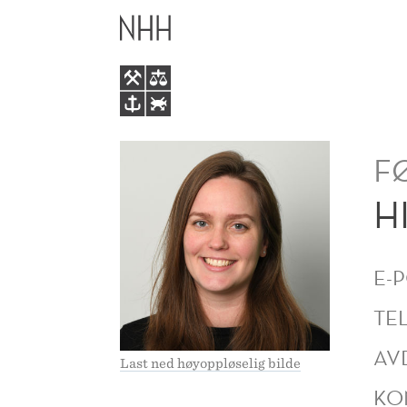
HILDE
HOVEDME
HOGNALAND
F
H
E-
TE
AV
Last ned høyoppløselig bilde
KO