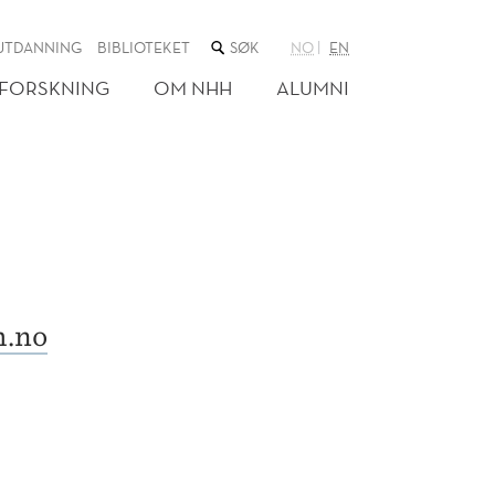
SØK
UTDANNING
BIBLIOTEKET
NO
EN
I
NETTSTEDET
FORSKNING
OM NHH
ALUMNI
h.no