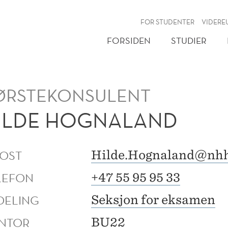
NY
FOR STUDENTER
VIDERE
FORSIDEN
STUDIER
ØRSTEKONSULENT
ILDE HOGNALAND
POST
Hilde.Hognaland@nh
LEFON
+47 55 95 95 33
DELING
Seksjon for eksamen
NTOR
BU22