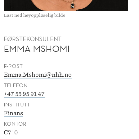
E
L
Last ned høyoppløselig bilde
L
A
FØRSTEKONSULENT
EMMA MSHOMI
-
M
E-POST
S
Emma.Mshomi@nhh.no
H
TELEFON
O
+47 55 95 91 47
INSTITUTT
M
Finans
I
KONTOR
C710