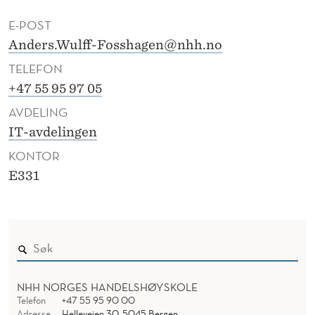
F
E-POST
O
Anders.Wulff-Fosshagen@nhh.no
S
TELEFON
S
+47 55 95 97 05
H
AVDELING
IT-avdelingen
A
KONTOR
G
E331
E
N
NHH NORGES HANDELSHØYSKOLE
Telefon
+47 55 95 90 00
Adresse
Helleveien 30, 5045 Bergen