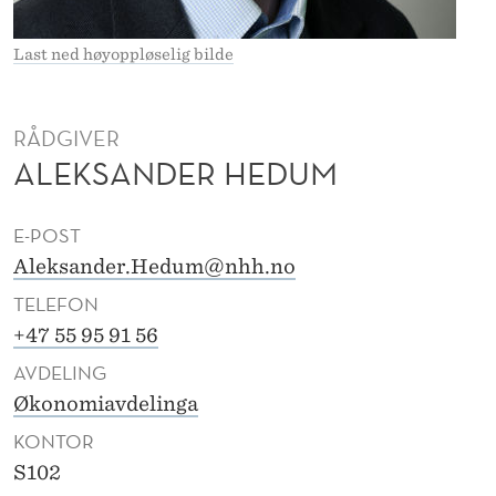
D
U
Last ned høyoppløselig bilde
M
RÅDGIVER
ALEKSANDER HEDUM
E-POST
Aleksander.Hedum@nhh.no
TELEFON
+47 55 95 91 56
AVDELING
Økonomiavdelinga
KONTOR
S102