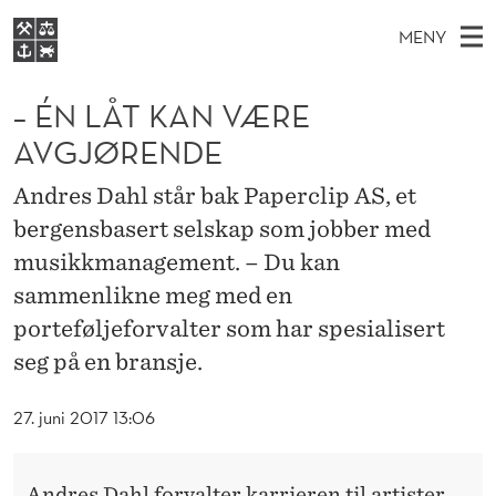
–
MENY
É
H
NO
S
N
FOR STUDENTER
O
Ø
– ÉN LÅT KAN VÆRE
K
VIDEREUTDANNING
L
I
V
AVGJØRENDE
BIBLIOTEKET
N
E
E
Å
T
Forsiden
Andres Dahl står bak Paperclip AS, et
T
D
S
T
bergensbasert selskap som jobber med
T
Studier
M
E
K
musikkmanagement. – Du kan
D
E
Forskning
E
T
sammenlikne meg med en
A
N
Om NHH
porteføljeforvalter som har spesialisert
Y
N
Alumni
seg på en bransje.
V
27. juni 2017 13:06
Æ
R
Andres Dahl forvalter karrieren til artister