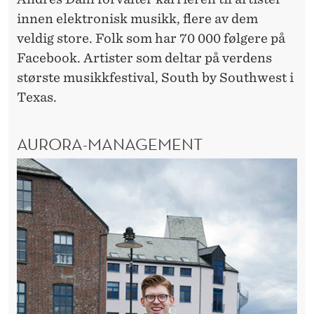
E
innen elektronisk musikk, flere av dem
A
veldig store. Folk som har 70 000 følgere på
V
Facebook. Artister som deltar på verdens
største musikkfestival, South by Southwest i
G
Texas.
J
Ø
AURORA-MANAGEMENT
R
E
N
D
E