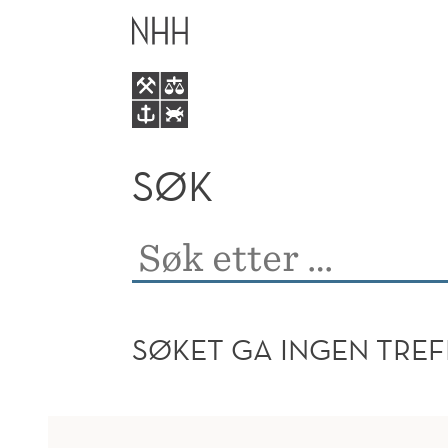
SØK
HOVEDME
SØK
SØK
Søk
etter:
SØKET GA INGEN TREF