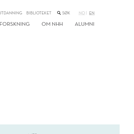
SØK
UTDANNING
BIBLIOTEKET
NO
EN
I
NETTSTEDET
FORSKNING
OM NHH
ALUMNI