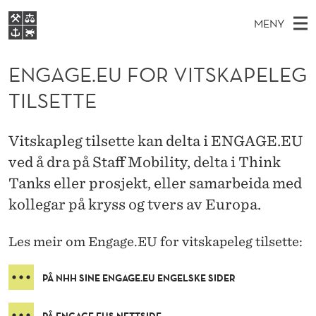
E
MENY
N
H
NO
EN
S
G
FOR STUDENTER
O
Ø
ENGAGE.EU FOR VITSKAPELEG
K
VIDEREUTDANNING
A
I
V
TILSETTE
BIBLIOTEKET
N
E
E
G
T
Forsiden
T
D
S
E
Vitskapleg tilsette kan delta i ENGAGE.EU
T
Studier
M
E
ved å dra på Staff Mobility, delta i Think
.
D
E
Forskning
E
Tanks eller prosjekt, eller samarbeida med
T
E
N
Om NHH
kollegar på kryss og tvers av Europa.
Y
U
Alumni
Les meir om Engage.EU for vitskapeleg tilsette:
F
O
PÅ NHH SINE ENGAGE.EU ENGELSKE SIDER
R
PÅ ENGAGE.EUS NETTSIDE