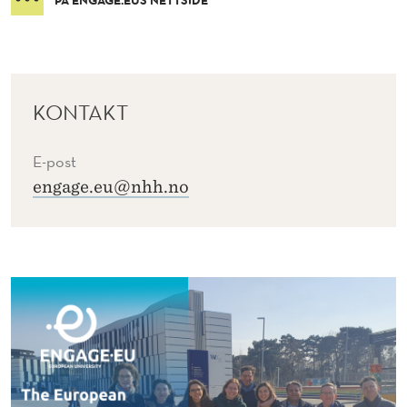
V
I
T
S
KONTAKT
K
E-post
A
engage.eu@nhh.no
P
E
L
E
G
T