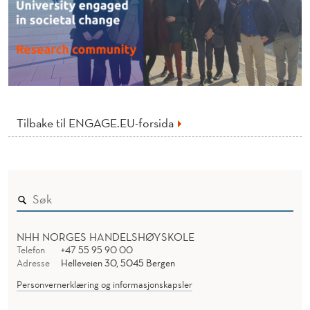
I
L
S
E
T
Tilbake til ENGAGE.EU-forsida
T
E
NHH NORGES HANDELSHØYSKOLE
Telefon
+47 55 95 90 00
Adresse
Helleveien 30, 5045 Bergen
Personvernerklæring og informasjonskapsler