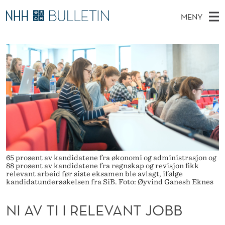
N
MENY
I
H
NO
EN
TIL WWW.NHH.NO
S
A
O
Ø
K
Stipendiater og nye forskerprofiler
V
I
V
N
E
Disputaser
E
T
T
T
D
Ekspertutvalg
S
I
T
M
E
Om Bulletin
D
I
E
E
T
N
R
Y
E
65 prosent av kandidatene fra økonomi og administrasjon og
88 prosent av kandidatene fra regnskap og revisjon fikk
L
relevant arbeid før siste eksamen ble avlagt, ifølge
kandidatundersøkelsen fra SiB. Foto: Øyvind Ganesh Eknes
E
NI AV TI I RELEVANT JOBB
V