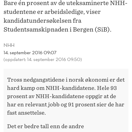
A
Bare én prosent av de uteksaminerte NHH-
studentene er arbeidsledige, viser
N
kandidatundersøkelsen fra
T
Studentsamskipnaden i Bergen (SiB).
J
NHH
O
14. september 2016 09:07
B
(oppdatert: 14. september 2016 09:50)
B
Tross nedgangstidene i norsk økonomi er det
hard kamp om NHH-kandidatene. Hele 93
prosent av NHH-kandidatene oppgir at de
har en relevant jobb og 91 prosent sier de har
fast ansettelse.
Det er bedre tall enn de andre