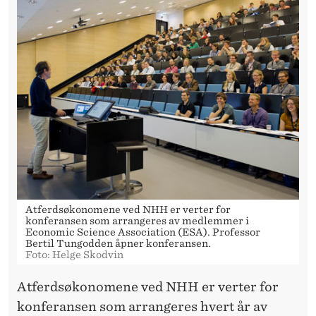
S
A
T
F
E
R
D
S
Ø
Atferdsøkonomene ved NHH er verter for
konferansen som arrangeres av medlemmer i
Economic Science Association (ESA). Professor
K
Bertil Tungodden åpner konferansen.
Foto: Helge Skodvin
O
Atferdsøkonomene ved NHH er verter for
N
konferansen som arrangeres hvert år av