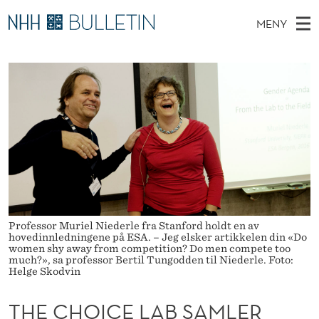
T
MENY
H
H
NO
EN
TIL WWW.NHH.NO
S
E
O
Ø
K
Stipendiater og nye forskerprofiler
V
I
C
N
E
Disputaser
E
H
T
T
D
Ekspertutvalg
S
O
T
M
E
Om Bulletin
D
I
E
E
T
N
C
Y
E
Professor Muriel Niederle fra Stanford holdt en av
hovedinnledningene på ESA. – Jeg elsker artikkelen din «Do
L
women shy away from competition? Do men compete too
much?», sa professor Bertil Tungodden til Niederle. Foto:
A
Helge Skodvin
B
THE CHOICE LAB SAMLER