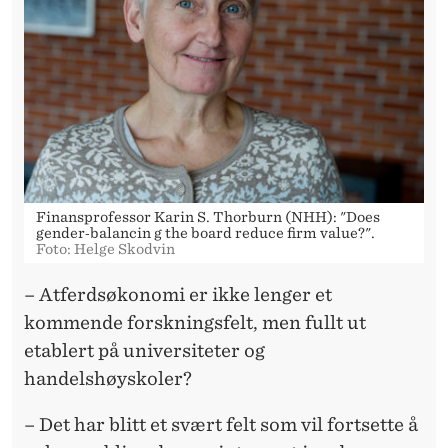
Finansprofessor Karin S. Thorburn (NHH): "Does
gender‐balancin g the board reduce firm value?".
Foto: Helge Skodvin
– Atferdsøkonomi er ikke lenger et
kommende forskningsfelt, men fullt ut
etablert på universiteter og
handelshøyskoler?
– Det har blitt et svært felt som vil fortsette å