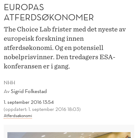
S
EUROPAS
A
ATFERDSØKONOMER
M
The Choice Lab frister med det nyeste av
L
europeisk forskning innen
atferdsøkonomi. Og en potensiell
E
nobelprisvinner. Den tredagers ESA-
R
konferansen er i gang.
E
U
NHH
Av
Sigrid Folkestad
R
1. september 2016 13:54
O
(oppdatert: 1. september 2016 18:03)
P
Atferdsøkonomi
A