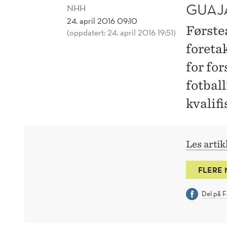
GUAJ
NHH
24. april 2016 09:10
Første
(oppdatert: 24. april 2016 19:51)
foreta
for fo
fotbal
kvalifi
Les artik
FLERE
Del på 