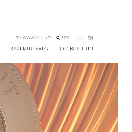
SØK
TIL WWW.NHH.NO
NO
EN
I
NETTSTEDET
EKSPERTUTVALG
OM BULLETIN