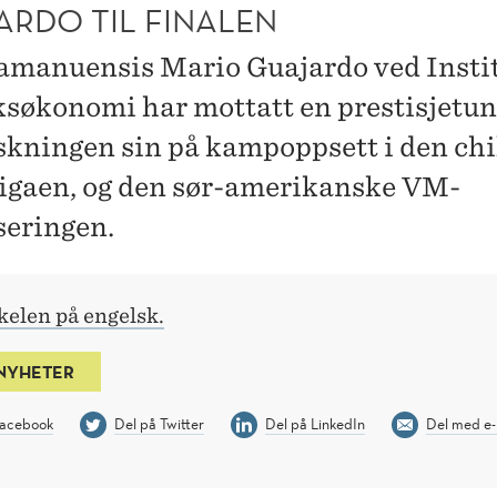
ARDO TIL FINALEN
amanuensis Mario Guajardo ved Instit
ksøkonomi har mottatt en prestisjetun
rskningen sin på kampoppsett i den ch
ligaen, og den sør-amerikanske VM-
seringen.
kelen på engelsk.
 NYHETER
Facebook
Del på Twitter
Del på LinkedIn
Del med e-