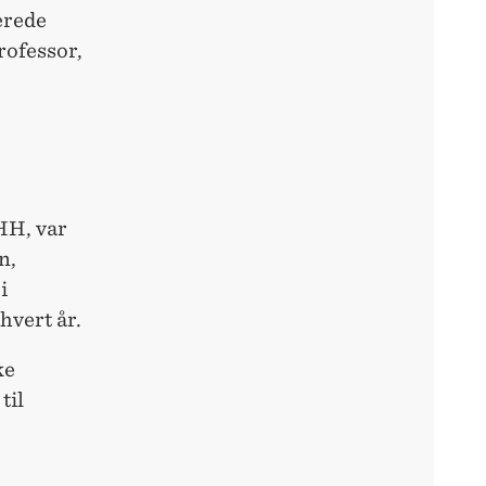
erede
professor,
HH, var
n,
i
hvert år.
ke
til