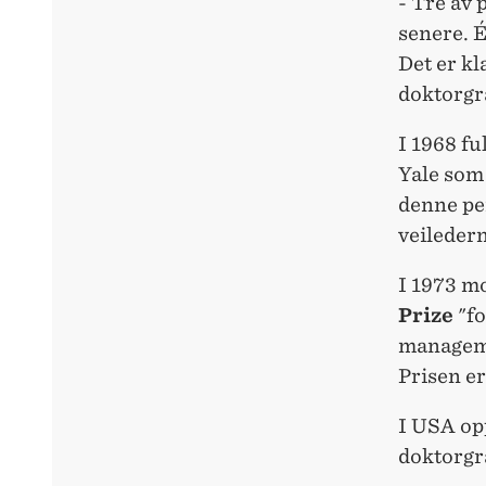
- Tre av 
senere. É
Det er kl
doktorgra
I 1968 fu
Yale som
denne pe
veileder
I 1973 m
Prize
"fo
managemen
Prisen er
I USA op
doktorgr