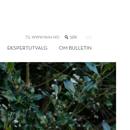
SØK
TIL WWW.NHH.NO
NO
I
NETTSTEDET
EKSPERTUTVALG
OM BULLETIN