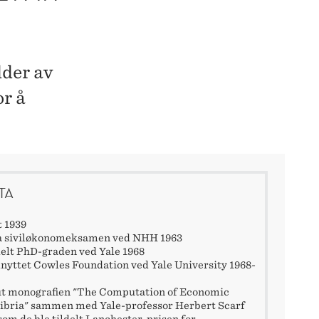
der av
or å
TA
t 1939
la siviløkonomeksamen ved NHH 1963
delt PhD-graden ved Yale 1968
knyttet Cowles Foundation ved Yale University 1968-
ut monografien "The Computation of Economic
ibria" sammen med Yale-professor Herbert Scarf
som de ble tildelt Lanchester-prisen for