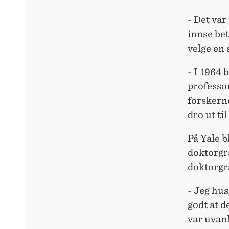
- Det var
innse be
velge en
- I 1964 
professo
forskerne
dro ut ti
På Yale b
doktorgr
doktorg
- Jeg hu
godt at d
var uvanl