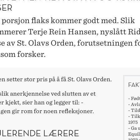
SER
n porsjon flaks kommer godt med. Slik
merer Terje Rein Hansen, nyslått Rid
se av St. Olavs Orden, forutsetningen f
 som forsker.
n setter stor pris på å få St. Olavs Orden.
FAK
 slik anerkjennelse ved slutten av et
- Fød
r kjekt, sier han og legger til: -
- Av
- Til
gen gir rom for noen refleksjoner.
- Til
1975
- Ga 
ULERENDE LÆRERE
Equil
1973 