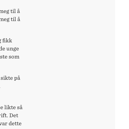
eg til å
eg til å
 fikk
 de unge
rste som
 sikte på
i
 likte så
ift. Det
var dette