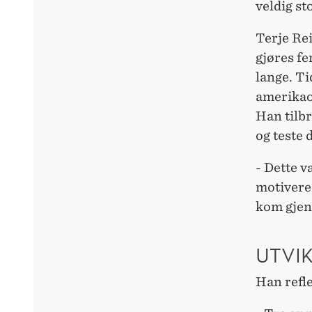
veldig st
Terje Re
gjøres fe
lange. Ti
amerikaop
Han tilb
og teste
- Dette v
motivere
kom gjen
UTVI
Han refle