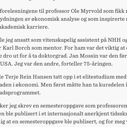
 forelesningene til professor Ole Myrvold som fikk m
tydningen av økonomisk analyse og som inspirerte m
 akademisk karriere.
ble jeg ansatt som vitenskapelig assistent på NHH og
r Karl Borch som mentor. For ham var det viktig at
 dro ut for å ta doktorgrad. Jan Mossin var den fø
l USA. Jeg var den andre, forteller 75-åringen.
le Terje Rein Hansen tatt opp i et elitestudium med
aden i økonomi. Men først måtte han ta kursdelen 
radsprogrammet.
sker jeg skrev en semesteroppgave som professorene
en ble publisert i et internasjonalt anerkjent tidsskr
ig at en semesteroppgave ble publisert, og for meg 