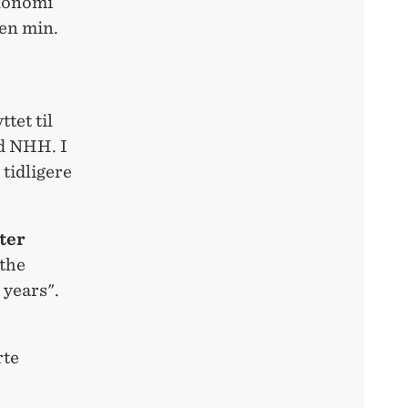
økonomi
ren min.
ttet til
ed NHH. I
tidligere
ter
 the
 years".
rte