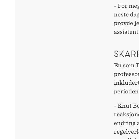
- For meg
neste dag
prøvde je
assisten
SKARP
En som T
professo
inkluder
perioden 
- Knut Bo
reaksjon
endring a
regelverk