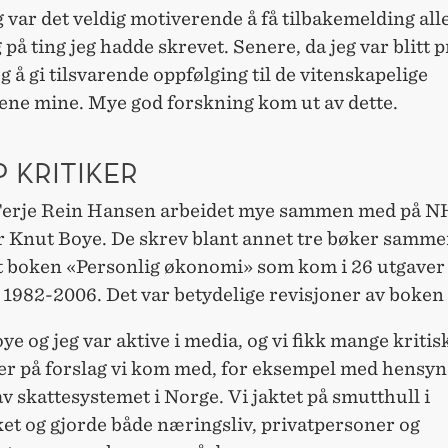
 var det veldig motiverende å få tilbakemelding all
 på ting jeg hadde skrevet. Senere, da jeg var blitt 
g å gi tilsvarende oppfølging til de vitenskapelige
tene mine. Mye god forskning kom ut av dette.
 KRITIKER
erje Rein Hansen arbeidet mye sammen med på N
r Knut Boye. De skrev blant annet tre bøker samme
t boken «Personlig økonomi» som kom i 26 utgaver 
1982-2006. Det var betydelige revisjoner av boken 
ye og jeg var aktive i media, og vi fikk mange kritis
er på forslag vi kom med, for eksempel med hensyn 
v skattesystemet i Norge. Vi jaktet på smutthull i
et og gjorde både næringsliv, privatpersoner og