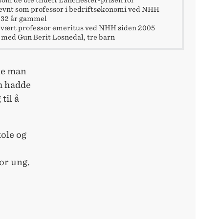
evnt som professor i bedriftsøkonomi ved NHH
 32 år gammel
 vært professor emeritus ved NHH siden 2005
t med Gun Berit Losnedal, tre barn
de man
m hadde
til å
kole og
or ung.