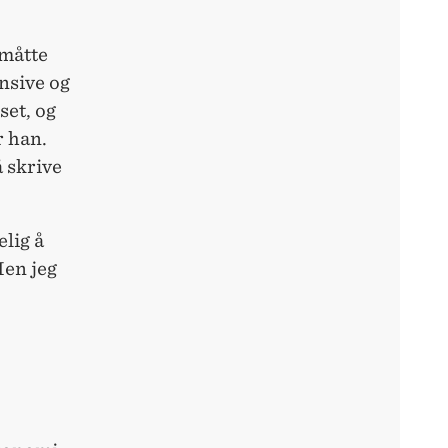
 måtte
ensive og
set, og
r han.
 skrive
elig å
Men jeg