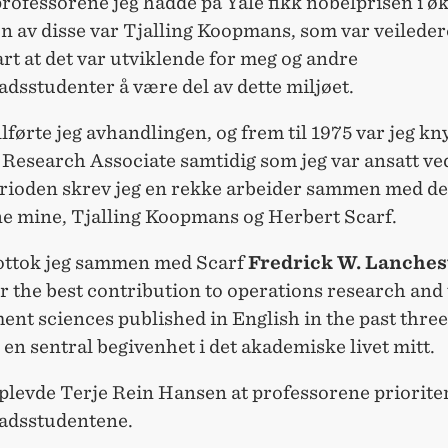
professorene jeg hadde på Yale fikk nobelprisen i 
n av disse var Tjalling Koopmans, som var veilede
art at det var utviklende for meg og andre
dsstudenter å være del av dette miljøet.
llførte jeg avhandlingen, og frem til 1975 var jeg kny
 Research Associate samtidig som jeg var ansatt v
rioden skrev jeg en rekke arbeider sammen med de 
ne mine, Tjalling Koopmans og Herbert Scarf.
ottok jeg sammen med Scarf
Fredrick W. Lanches
r the best contribution to operations research and
t sciences published in English in the past three
 en sentral begivenhet i det akademiske livet mitt.
plevde Terje Rein Hansen at professorene priorite
adsstudentene.