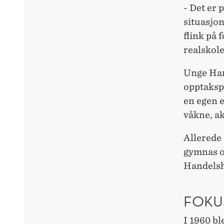
- Det er 
situasjon
flink på 
realskole
Unge Han
opptaksp
en egen e
våkne, ak
Allerede 
gymnas og
Handelshø
FOKU
I 1960 b