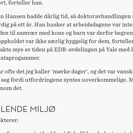
ort, forteller han.
in Hansen hadde dårlig tid, så doktoravhandlingen
rdig på ett år. Han husker at arbeidsdagene var int
den til samvær med kone og barn var derfor begren
pholdet var ikke særlig hyggelig for dem, fortelle
rakte mye av tiden på EDB-avdelingen på Yale med å
 dataprogammer.
ar ofte det jeg kaller 'mørke dager', og det var vansk
 seg fordi utfordringene syntes uoverkommelige. 
nom det.
KLENDE MILJØ
kterer: