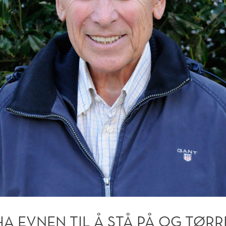
HA EVNEN TIL Å STÅ PÅ OG TØRR