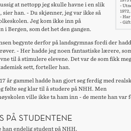
pussig at nettopp jeg skulle havne i en slik
- Utn
1972,
, sier han. - Du skjønner, jeg var ikke så
- Har
folkeskolen. Jeg kom ikke inn på
- Gif
n i Bergen, som det het den gangen.
sen begynte derfor på landsgymnas fordi der had
røver. - Her hadde jeg noen fantastiske lærere, so
vne til å stimulere elevene. Det var de som fikk meg 
ademisk sett, forteller han.
17 år gammel hadde han gjort seg ferdig med reals
 følte seg klar til å studere på NHH. Men
yskolen ville ikke ta ham inn - de mente han var f
S PÅ STUDENTENE
le han endelig student på NHH.