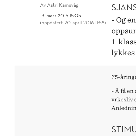
Av
Astri Kamsvåg
SJAN
13. mars 2015 15:05
- Og e
(oppdatert: 20. april 2016 11:58)
oppsum
1. klas
lykkes
75-åringe
- Å få en
yrkesliv e
Anlednin
STIM