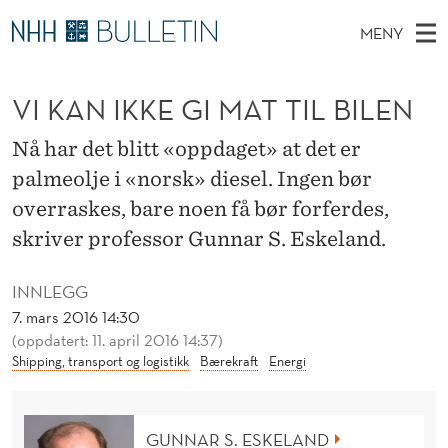
V
MENY
I
H
NO
TIL WWW.NHH.NO
S
K
O
Ø
VI KAN IKKE GI MAT TIL BILEN
K
Stipendiater og nye forskerprofiler
V
I
A
N
E
Disputaser
E
Nå har det blitt «oppdaget» at det er
N
T
T
D
palmeolje i «norsk» diesel. Ingen bør
Ekspertutvalg
S
I
T
M
overraskes, bare noen få bør forferdes,
E
Om Bulletin
D
K
E
skriver professor Gunnar S. Eskeland.
E
T
N
K
INNLEGG
Y
E
7. mars 2016 14:30
(oppdatert: 11. april 2016 14:37)
G
Shipping, transport og logistikk
Bærekraft
Energi
I
M
GUNNAR S. ESKELAND