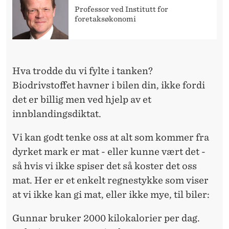
A
Professor ved Institutt for
foretaksøkonomi
T
T
I
Hva trodde du vi fylte i tanken?
L
Biodrivstoffet havner i bilen din, ikke fordi
B
det er billig men ved hjelp av et
innblandingsdiktat.
I
L
Vi kan godt tenke oss at alt som kommer fra
dyrket mark er mat - eller kunne vært det -
E
så hvis vi ikke spiser det så koster det oss
N
mat. Her er et enkelt regnestykke som viser
at vi ikke kan gi mat, eller ikke mye, til biler:
Gunnar bruker 2000 kilokalorier per dag.