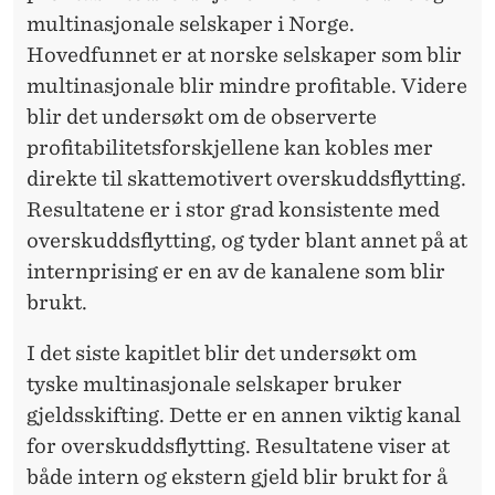
E
multinasjonale selskaper i Norge.
L
Hovedfunnet er at norske selskaper som blir
S
multinasjonale blir mindre profitable. Videre
blir det undersøkt om de observerte
K
profitabilitetsforskjellene kan kobles mer
A
direkte til skattemotivert overskuddsflytting.
P
Resultatene er i stor grad konsistente med
overskuddsflytting, og tyder blant annet på at
E
internprising er en av de kanalene som blir
R
brukt.
I det siste kapitlet blir det undersøkt om
tyske multinasjonale selskaper bruker
gjeldsskifting. Dette er en annen viktig kanal
for overskuddsflytting. Resultatene viser at
både intern og ekstern gjeld blir brukt for å