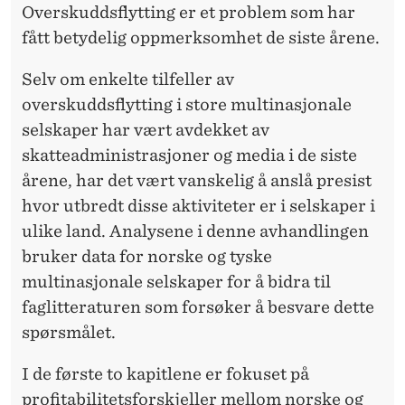
T
Overskuddsflytting er et problem som har
fått betydelig oppmerksomhet de siste årene.
I
N
Selv om enkelte tilfeller av
overskuddsflytting i store multinasjonale
A
selskaper har vært avdekket av
S
skatteadministrasjoner og media i de siste
J
årene, har det vært vanskelig å anslå presist
O
hvor utbredt disse aktiviteter er i selskaper i
ulike land. Analysene i denne avhandlingen
N
bruker data for norske og tyske
A
multinasjonale selskaper for å bidra til
L
faglitteraturen som forsøker å besvare dette
spørsmålet.
E
S
I de første to kapitlene er fokuset på
profitabilitetsforskjeller mellom norske og