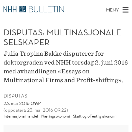
D
MENY
I
H
NO
EN
TIL WWW.NHH.NO
S
S
O
Ø
DISPUTAS: MULTINASJONALE
K
Stipendiater og nye forskerprofiler
V
I
P
N
SELSKAPER
E
Disputaser
E
U
T
T
D
Julia Tropina Bakke disputerer for
Ekspertutvalg
S
T
T
M
doktorgraden ved NHH torsdag 2. juni 2016
E
Om Bulletin
D
A
E
med avhandlingen «Essays on
E
T
N
S
Multinational Firms and Profit-shifting».
Y
:
DISPUTAS
M
23. mai 2016 09:14
(oppdatert: 23. mai 2016 09:22)
U
Internasjonal handel
Næringsøkonomi
Skatt og offentlig økonomi
L