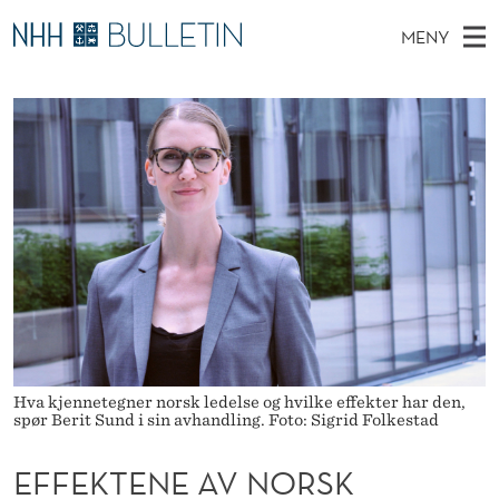
E
MENY
F
H
NO
EN
TIL WWW.NHH.NO
S
F
O
Ø
K
Stipendiater og nye forskerprofiler
V
I
E
N
E
Disputaser
E
K
T
T
D
Ekspertutvalg
S
T
T
M
E
Om Bulletin
D
E
E
E
T
N
N
Y
E
A
Hva kjennetegner norsk ledelse og hvilke effekter har den,
V
spør Berit Sund i sin avhandling. Foto: Sigrid Folkestad
N
EFFEKTENE AV NORSK