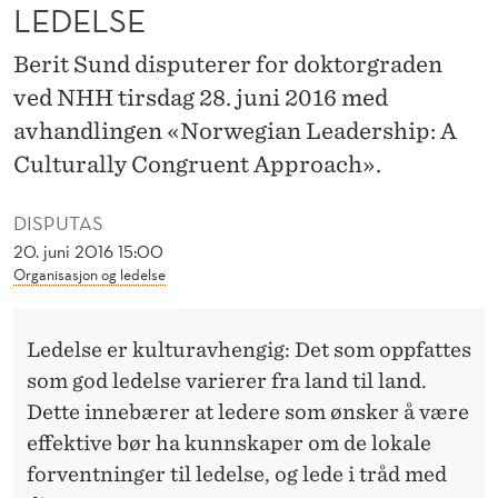
O
LEDELSE
R
Berit Sund disputerer for doktorgraden
S
ved NHH tirsdag 28. juni 2016 med
K
avhandlingen «Norwegian Leadership: A
Culturally Congruent Approach».
L
E
DISPUTAS
20. juni 2016 15:00
D
Organisasjon og ledelse
E
L
Ledelse er kulturavhengig: Det som oppfattes
S
som god ledelse varierer fra land til land.
Dette innebærer at ledere som ønsker å være
E
effektive bør ha kunnskaper om de lokale
forventninger til ledelse, og lede i tråd med