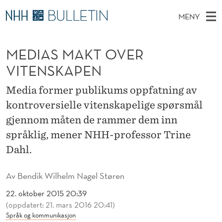
M
MENY
E
H
NO
EN
TIL WWW.NHH.NO
S
D
O
Ø
MEDIAS MAKT OVER
K
Stipendiater og nye forskerprofiler
V
I
I
N
VITENSKAPEN
E
Disputaser
E
A
T
T
D
Media former publikums oppfatning av
Ekspertutvalg
S
S
T
M
kontroversielle vitenskapelige spørsmål
E
Om Bulletin
D
M
E
gjennom måten de rammer dem inn
E
T
N
A
språklig, mener NHH-professor Trine
Y
Dahl.
K
T
Av
Bendik Wilhelm Nagel Støren
O
22. oktober 2015 20:39
(oppdatert: 21. mars 2016 20:41)
V
Språk og kommunikasjon