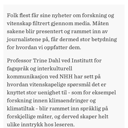
E
R
Folk flest får sine nyheter om forskning og
V
vitenskap filtrert gjennom media. Måten
sakene blir presentert og rammet inn av
I
journalistene på, får dermed stor betydning
T
for hvordan vi oppfatter dem.
E
Professor Trine Dahl ved Institutt for
N
fagspråk og interkulturell
S
kommunikasjon ved NHH har sett på
hvordan vitenskapelige spørsmål det er
K
knyttet stor uenighet til - som for eksempel
A
forskning innen klimaendringer og
P
klimatiltak - blir rammet inn språklig på
forskjellige måter, og derved skaper helt
E
ulike inntrykk hos leseren.