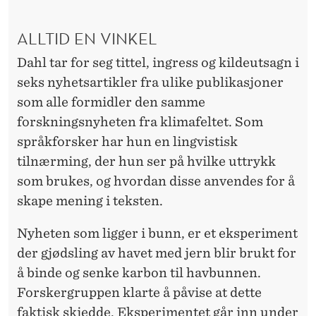
N
ALLTID EN VINKEL
Dahl tar for seg tittel, ingress og kildeutsagn i
seks nyhetsartikler fra ulike publikasjoner
som alle formidler den samme
forskningsnyheten fra klimafeltet. Som
språkforsker har hun en lingvistisk
tilnærming, der hun ser på hvilke uttrykk
som brukes, og hvordan disse anvendes for å
skape mening i teksten.
Nyheten som ligger i bunn, er et eksperiment
der gjødsling av havet med jern blir brukt for
å binde og senke karbon til havbunnen.
Forskergruppen klarte å påvise at dette
faktisk skjedde. Eksperimentet går inn under