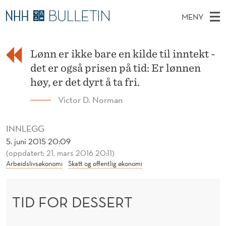
T
MENY
I
H
NO
TIL WWW.NHH.NO
S
D
O
Ø
K
Lønn er ikke bare en kilde til inntekt -
Stipendiater og nye forskerprofiler
V
I
F
N
det er også prisen på tid: Er lønnen
E
Disputaser
E
O
T
høy, er det dyrt å ta fri.
T
D
Ekspertutvalg
S
R
Victor D. Norman
T
M
E
Om Bulletin
D
D
E
E
INNLEGG
T
N
E
5. juni 2015 20:09
Y
(oppdatert: 21. mars 2016 20:11)
S
Arbeidslivsøkonomi
Skatt og offentlig økonomi
S
E
TID FOR DESSERT
R