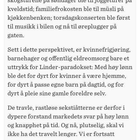
skogsturene på søndager ble til joggeturer på
kveldstid; familiefrokosten ble til müsli på
kjøkkenbenken; torsdagskonserten ble først
til musikk i bilen og nå til øreplugger på
gaten.
Sett i dette perspektivet, er kvinnefrigjøring,
barnehager og offentlig eldreomsorg bare et
uttrykk for Linder-paradokset: Med høy lønn
ble det for dyrt for kvinner å være hjemme,
for dyrt å passe egne barn på dagtid, og for
dyrt å pleie sine gamle foreldre selv.
De travle, rastløse sekstiåtterne er derfor i
dypere forstand markedets svar på høy lønn
og knapphet på tid. Og nå, plutselig, skal vi
ikke ha det travelt lenger. Vi er fortsatt