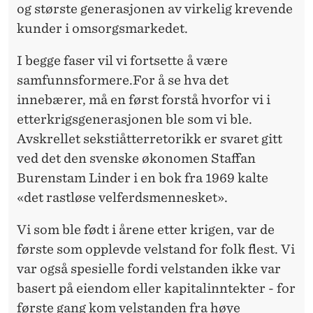
og største generasjonen av virkelig krevende
kunder i omsorgsmarkedet.
I begge faser vil vi fortsette å være
samfunnsformere.For å se hva det
innebærer, må en først forstå hvorfor vi i
etterkrigsgenerasjonen ble som vi ble.
Avskrellet sekstiåtterretorikk er svaret gitt
ved det den svenske økonomen Staffan
Burenstam Linder i en bok fra 1969 kalte
«det rastløse velferdsmennesket».
Vi som ble født i årene etter krigen, var de
første som opplevde velstand for folk flest. Vi
var også spesielle fordi velstanden ikke var
basert på eiendom eller kapitalinntekter - for
første gang kom velstanden fra høye