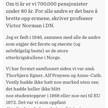
T
Om ti år er vi 700.000 pensjonister
under 80 år. For alle andre er det bare å
brette opp ermene, skriver professor
Victor Norman i DN.
Jeg er født i 1946, sammen med alle de andre
som utgjør det første og største (og
selvfølgelig beste) av de store
etterkrigskullene i Norge.
Vi har formet samfunnet siden vi var små.
Thorbjørn Egner, Alf Prøysen og Anne-Cath.
Vestly hadde ikke hatt noe marked uten oss;
det hadde heller ikke blitt
noe
studentopprør
i 1968 eller noe nei til EU
1972. Det var vi som oppfant