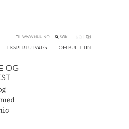
SØK
TIL WWW.NHH.NO
NO
EN
I
NETTSTEDET
EKSPERTUTVALG
OM BULLETIN
KE OG
KST
og
5 med
mic