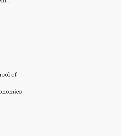
nt".
ool of
conomics