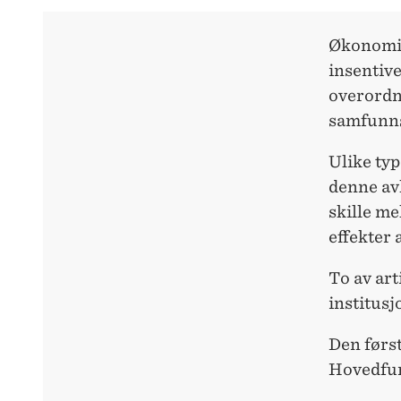
Økonomis
insentive
overordne
samfunns
Ulike typ
denne avh
skille me
effekter 
To av ar
institusj
Den førs
Hovedfun