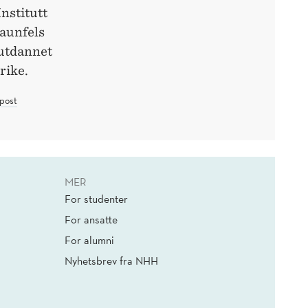
Institutt
aunfels
 utdannet
rike.
post
MER
For studenter
For ansatte
For alumni
Nyhetsbrev fra NHH