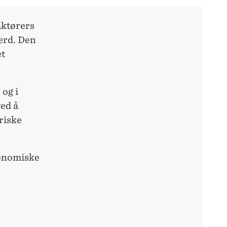
aktørers
erd. Den
et
 og i
ved å
riske
konomiske