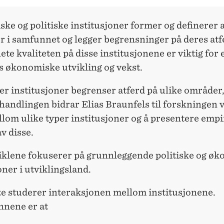
ke og politiske institusjoner former og definerer 
r i samfunnet og legger begrensninger på deres atf
te kvaliteten på disse institusjonene er viktig for 
 økonomiske utvikling og vekst.
er institusjoner begrenser atferd på ulike områder,
andlingen bidrar Elias Braunfels til forskningen 
llom ulike typer institusjoner og å presentere empi
av disse.
tiklene fokuserer på grunnleggende politiske og ø
oner i utviklingsland.
te studerer interaksjonen mellom institusjonene.
nene er at