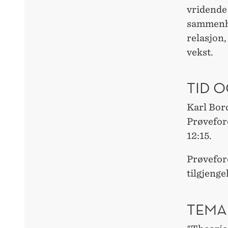
vridende 
sammenhe
relasjon,
vekst.
TID O
Karl Bor
Prøvefor
12:15.
Prøvefor
tilgjeng
TEMA