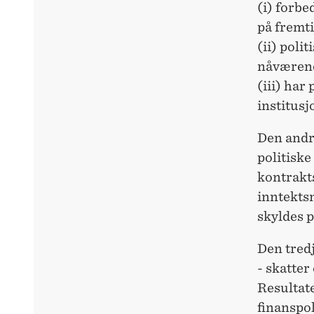
(i) forbe
på fremti
(ii) poli
nåværend
(iii) har 
institusj
Den andr
politiske
kontrakts
inntekts
skyldes p
Den tredj
- skatter
Resultat
finanspol