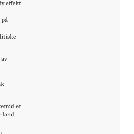
iv effekt
t på
litiske
 av
ak
rkemidler
-land.
,