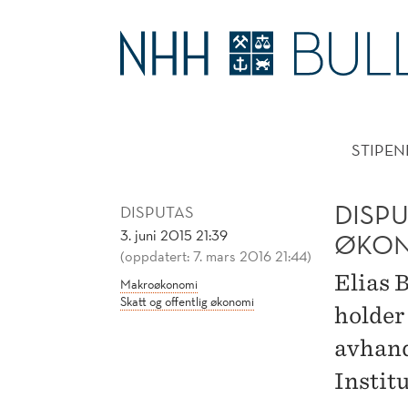
DISPUTAS
ELIAS
HOVE
BRAUNFELS:
STIPEN
POLITISKE
OG
DISPU
DISPUTAS
3. juni 2015 21:39
ØKON
ØKONOMISKE
(oppdatert: 7. mars 2016 21:44)
Elias 
Makroøkonomi
INSTITUSJONER
Skatt og offentlig økonomi
holder
OG
avhand
Instit
VEKST