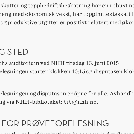
skatter og toppbedriftsbeskatning har en robust n
ng med økonomisk vekst, har toppinntektsskatt 
 og produktive utgifter er positivt relatert med øk
G STED
chs auditorium ved NHH tirsdag 16. juni 2015
elesningen starter klokken 10:15 og disputasen kl
elesningen og disputasen er åpne for alle. Avhandl
elig via NHH-biblioteket: bib@nhh.no.
 FOR PRØVEFORELESNING