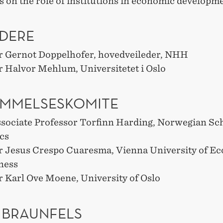
 on the role of institutions in economic developme
EDERE
r Gernot Doppelhofer, hovedveileder, NHH
r Halvor Mehlum, Universitetet i Oslo
MMELSESKOMITE
ssociate Professor Torfinn Harding, Norwegian Sch
cs
r Jesus Crespo Cuaresma, Vienna University of E
ness
r Karl Ove Moene, University of Oslo
S BRAUNFELS