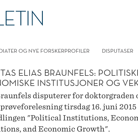
DMENY
DIATER OG NYE FORSKERPROFILER
DISPUTASER
TAS ELIAS BRAUNFELS: POLITIS
OMISKE INSTITUSJONER OG VE
Braunfels disputerer for doktorgraden 
 prøveforelesning tirsdag 16. juni 201
lingen "Political Institutions, Econo
utions, and Economic Growth".