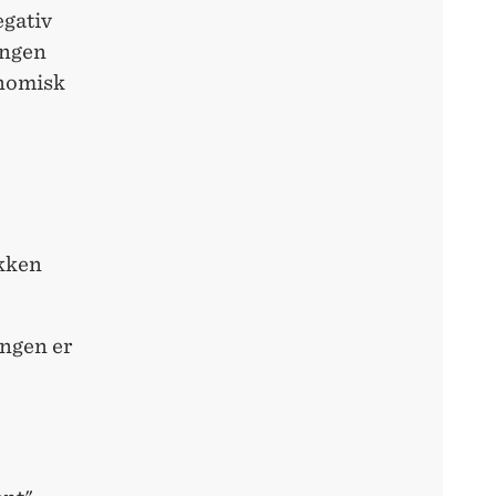
egativ
ingen
onomisk
okken
ingen er