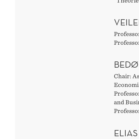
"Theories
VEIL
Professo
Professo
BEDØ
Chair: A
Economi
Professo
and Busi
Professo
ELIA