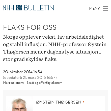
F
MENY
L
H
NO
EN
TIL WWW.NHH.NO
S
A
O
Ø
FLAKS FOR OSS
K
Stipendiater og nye forskerprofiler
V
I
K
N
E
Disputaser
E
Norge opplever vekst, lav arbeidsledighet
S
T
T
D
og stabil inflasjon. NHH-professor Øystein
Ekspertutvalg
S
F
T
M
Thøgersen mener dagens lyse situasjon i
E
Om Bulletin
D
O
E
stor grad skyldes flaks.
E
T
N
R
20. oktober 2014 16:54
Y
O
(oppdatert: 21. mars 2016 16:57)
Makroøkonomi
Skatt og offentlig økonomi
S
S
ØYSTEIN THØGERSEN