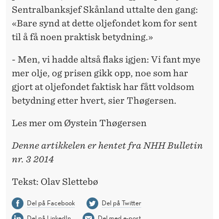
Sentralbanksjef Skånland uttalte den gang:
«Bare synd at dette oljefondet kom for sent
til å få noen praktisk betydning.»
- Men, vi hadde altså flaks igjen: Vi fant mye
mer olje, og prisen gikk opp, noe som har
gjort at oljefondet faktisk har fått voldsom
betydning etter hvert, sier Thøgersen.
Les mer om Øystein Thøgersen
Denne artikkelen er hentet fra NHH Bulletin
nr. 3 2014
Tekst: Olav Slettebø
Del på Facebook
Del på Twitter
Del på LinkedIn
Del med e-post