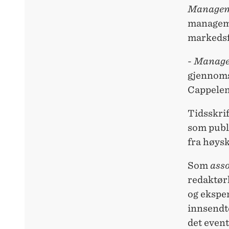
Managem
managemen
markedsf
-
Manage
gjennomsl
Cappelen
Tidsskri
som publi
fra høys
Som
asso
redaktør
og ekspe
innsendte
det eventu