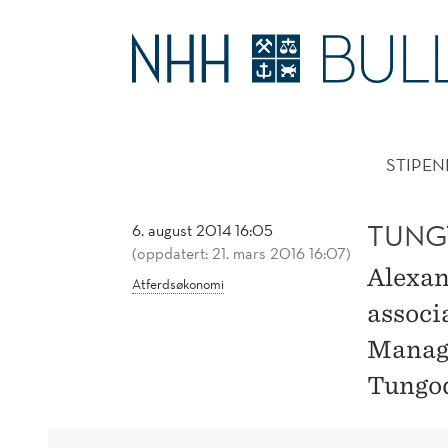
TUNGT
REDAKTØRVERV
HOVE
TIL
STIPEN
CAPPELEN
TUNG
6. august 2014 16:05
(oppdatert: 21. mars 2016 16:07)
Alexan
Atferdsøkonomi
associa
Manage
Tungod