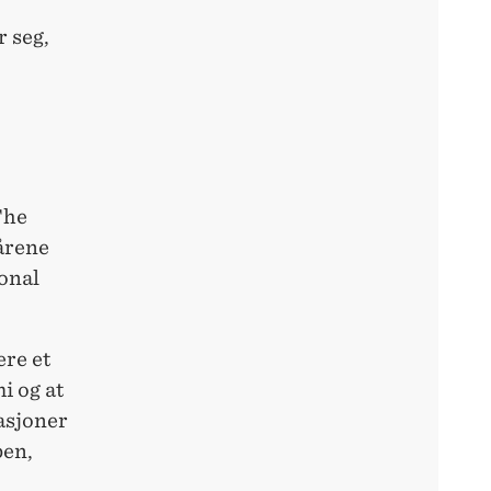
r seg,
The
årene
jonal
ere et
i og at
asjoner
pen,