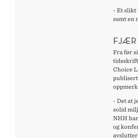
- Et slikt
samt en m
FJÆR
Fra før s
tidsskrif
Choice L
publisert
oppmerk
- Det at j
solid mi
NHH har l
og konfer
avslutte