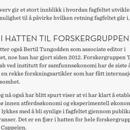
 verv gir et stort innblikk i hvordan fagfeltet utvikle
ulighet til å påvirke hvilken retning fagfeltet går i.
 I HATTEN TIL FORSKERGRUPPEN
itter også Bertil Tungodden som associate editor i
tet, noe han har gjort siden 2012. Forskergruppen 
ab ved institutt for samfunnsøkonomi har de siste 
 en rekke forskningsartikler som har fått internas
somhet.
eg nå også har blitt spurt viser at vi har klart å etabl
ljø innen atferdsøkonomi og eksperimentell økonom
ykkes med å bli synlige i fagfeltet gjennom publik
anser. Det er en fjær i hatten for hele forskergrup
r Cappelen.