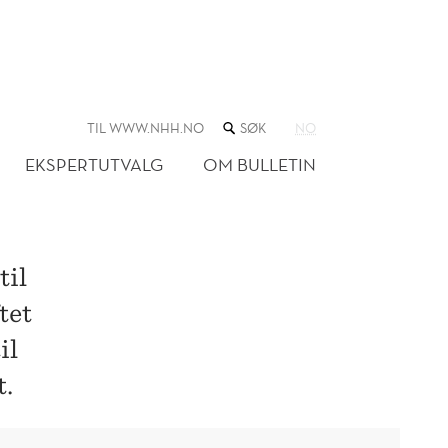
SØK
TIL WWW.NHH.NO
NO
I
NETTSTEDET
EKSPERTUTVALG
OM BULLETIN
N
til
tet
il
t.