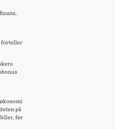
finans,
 forteller
skere
nsbonus
dsøkonomi
iteten på
eller, før