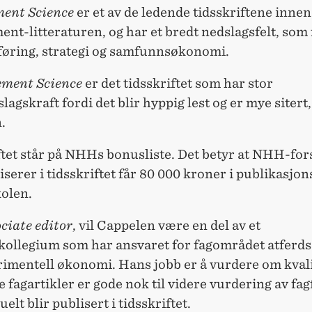
ent Science
er et av de ledende tidsskriftene innen
t-litteraturen, og har et bredt nedslagsfelt, som 
øring, strategi og samfunnsøkonomi.
ment Science
er det tidsskriftet som har stor
agskraft fordi det blir hyppig lest og er mye sitert,
.
ftet står på NHHs bonusliste. Det betyr at NHH-for
serer i tidsskriftet får 80 000 kroner i publikasjo
kolen.
ciate editor
, vil Cappelen være en del av et
kollegium som har ansvaret for fagområdet atfer
rimentell økonomi. Hans jobb er å vurdere om kval
 fagartikler er gode nok til videre vurdering av fagf
elt blir publisert i tidsskriftet.