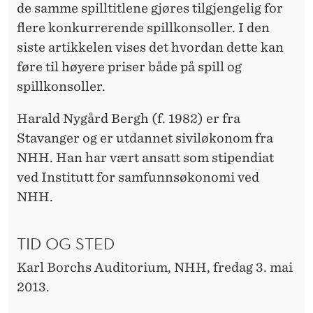
S
de samme spilltitlene gjøres tilgjengelig for
M
flere konkurrerende spillkonsoller. I den
siste artikkelen vises det hvordan dette kan
O
føre til høyere priser både på spill og
D
spillkonsoller.
E
Harald Nygård Bergh (f. 1982) er fra
L
Stavanger og er utdannet siviløkonom fra
L
NHH. Han har vært ansatt som stipendiat
ved Institutt for samfunnsøkonomi ved
E
NHH.
R
I
TID OG STED
M
Karl Borchs Auditorium, NHH, fredag 3. mai
E
2013.