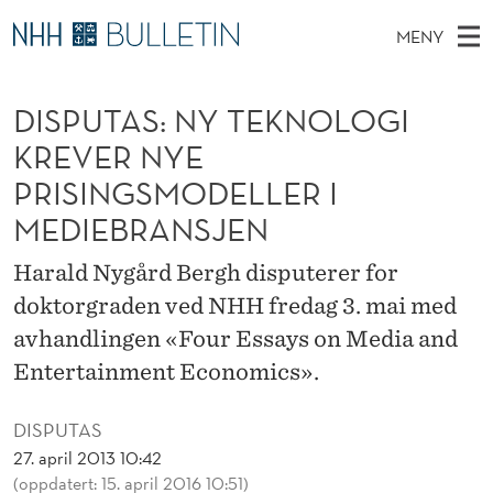
D
MENY
I
H
NO
EN
TIL WWW.NHH.NO
S
S
O
Ø
DISPUTAS: NY TEKNOLOGI
K
Stipendiater og nye forskerprofiler
V
I
P
N
KREVER NYE
E
Disputaser
E
U
T
PRISINGSMODELLER I
T
D
Ekspertutvalg
S
T
MEDIEBRANSJEN
T
M
E
Om Bulletin
D
A
E
E
Harald Nygård Bergh disputerer for
T
N
S
doktorgraden ved NHH fredag 3. mai med
Y
:
avhandlingen «Four Essays on Media and
Entertainment Economics».
N
Y
DISPUTAS
T
27. april 2013 10:42
(oppdatert: 15. april 2016 10:51)