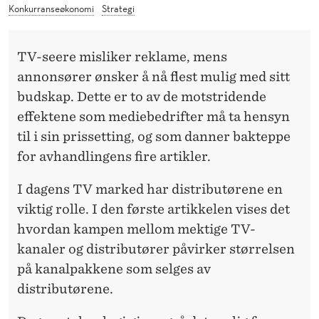
E
Konkurranseøkonomi
Strategi
K
N
TV-seere misliker reklame, mens
annonsører ønsker å nå flest mulig med sitt
O
budskap. Dette er to av de motstridende
L
effektene som mediebedrifter må ta hensyn
O
til i sin prissetting, og som danner bakteppe
for avhandlingens fire artikler.
G
I
I dagens TV marked har distributørene en
viktig rolle. I den første artikkelen vises det
K
hvordan kampen mellom mektige TV-
R
kanaler og distributører påvirker størrelsen
E
på kanalpakkene som selges av
distributørene.
V