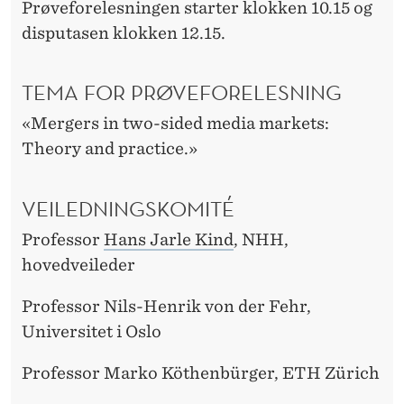
D
Prøveforelesningen starter klokken 10.15 og
I
disputasen klokken 12.15.
E
TEMA FOR PRØVEFORELESNING
B
«Mergers in two-sided media markets:
R
Theory and practice.»
A
N
VEILEDNINGSKOMITÉ
S
Professor
Hans Jarle Kind
, NHH,
J
hovedveileder
E
Professor Nils-Henrik von der Fehr,
N
Universitet i Oslo
Professor Marko Köthenbürger, ETH Zürich