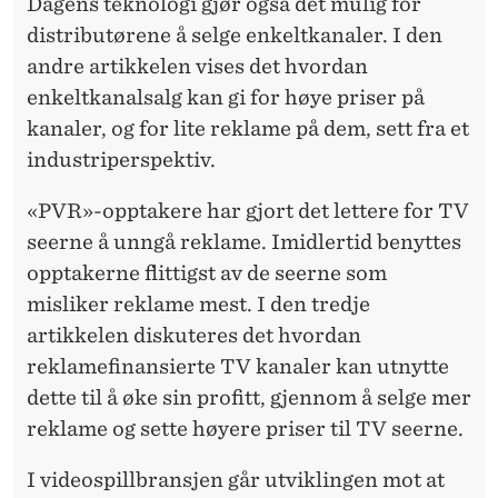
E
Dagens teknologi gjør også det mulig for
distributørene å selge enkeltkanaler. I den
R
andre artikkelen vises det hvordan
N
enkeltkanalsalg kan gi for høye priser på
Y
kanaler, og for lite reklame på dem, sett fra et
industriperspektiv.
E
P
«PVR»-opptakere har gjort det lettere for TV
seerne å unngå reklame. Imidlertid benyttes
R
opptakerne flittigst av de seerne som
I
misliker reklame mest. I den tredje
S
artikkelen diskuteres det hvordan
reklamefinansierte TV kanaler kan utnytte
I
dette til å øke sin profitt, gjennom å selge mer
N
reklame og sette høyere priser til TV seerne.
G
I videospillbransjen går utviklingen mot at