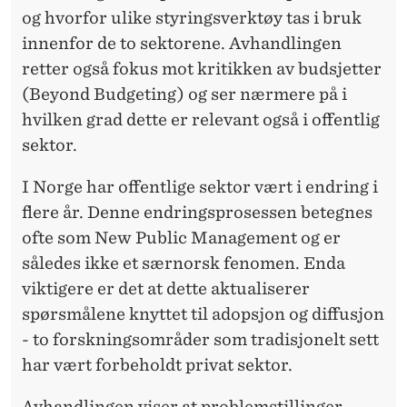
A
og hvorfor ulike styringsverktøy tas i bruk
V
innenfor de to sektorene. Avhandlingen
I
retter også fokus mot kritikken av budsjetter
(Beyond Budgeting) og ser nærmere på i
N
hvilken grad dette er relevant også i offentlig
N
sektor.
O
I Norge har offentlige sektor vært i endring i
V
flere år. Denne endringsprosessen betegnes
A
ofte som New Public Management og er
således ikke et særnorsk fenomen. Enda
T
viktigere er det at dette aktualiserer
I
spørsmålene knyttet til adopsjon og diffusjon
V
- to forskningsområder som tradisjonelt sett
har vært forbeholdt privat sektor.
E
Avhandlingen viser at problemstillinger