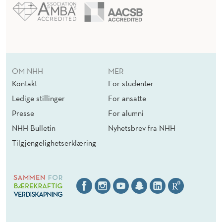
OM NHH
MER
Kontakt
For studenter
Ledige stillinger
For ansatte
Presse
For alumni
NHH Bulletin
Nyhetsbrev fra NHH
Tilgjengelighetserklæring