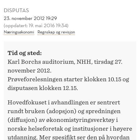
K
DISPUTAS
O
23. november 2012 19:29
G
(oppdatert: 19. mai 2016 19:34)
Næringsøkonomi
Regnskap og revisjon
S
P
Tid og sted:
R
Karl Borchs auditorium, NHH, tirsdag 27.
november 2012.
E
Prøveforelesningen starter klokken 10.15 og
D
disputasen klokken 12.15.
N
Hovedfokuset i avhandlingen er sentrert
I
rundt bruken (adopsjon) og spredningen
N
(diffusjon) av økonomistyringsverktøy i
norske helseforetak og institusjoner i høyere
G
utdanning. Mer spesifikt ser den på hvordan