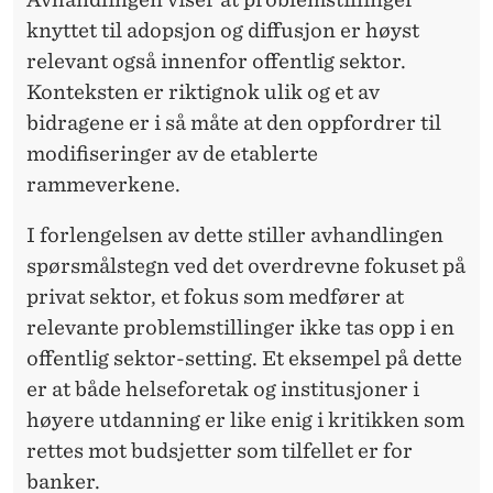
Ø
knyttet til adopsjon og diffusjon er høyst
K
relevant også innenfor offentlig sektor.
O
Konteksten er riktignok ulik og et av
N
bidragene er i så måte at den oppfordrer til
modifiseringer av de etablerte
O
rammeverkene.
M
I forlengelsen av dette stiller avhandlingen
I
spørsmålstegn ved det overdrevne fokuset på
S
privat sektor, et fokus som medfører at
T
relevante problemstillinger ikke tas opp i en
offentlig sektor-setting. Et eksempel på dette
Y
er at både helseforetak og institusjoner i
R
høyere utdanning er like enig i kritikken som
I
rettes mot budsjetter som tilfellet er for
banker.