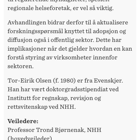
regionale helseforetak, er vel så viktig.
F
E
Avhandlingen bidrar derfor til å aktualisere
forskningsspørsmål knyttet til adopsjon og
N
diffusjon også i offentlig sektor. Dette har
T
implikasjoner når det gjelder hvordan en kan
L
forstå styring av virksomheter innenfor
I
sektoren.
G
Tor-Eirik Olsen (f. 1980) er fra Evenskjer.
S
Han har vært doktorgradsstipendiat ved
Institutt for regnskap, revisjon og
E
rettsvitenskap ved NHH.
K
Veiledere:
T
Professor Trond Bjørnenak, NHH
O
(hovedveileder)