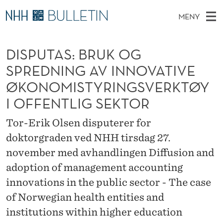
D
MENY
I
H
NO
EN
TIL WWW.NHH.NO
S
S
O
Ø
DISPUTAS: BRUK OG
K
Stipendiater og nye forskerprofiler
V
I
P
N
SPREDNING AV INNOVATIVE
E
Disputaser
E
U
T
ØKONOMISTYRINGSVERKTØY
T
D
Ekspertutvalg
S
T
I OFFENTLIG SEKTOR
T
M
E
Om Bulletin
D
A
E
E
Tor-Erik Olsen disputerer for
T
N
S
doktorgraden ved NHH tirsdag 27.
Y
:
november med avhandlingen Diffusion and
adoption of management accounting
B
innovations in the public sector - The case
R
of Norwegian health entities and
U
institutions within higher education