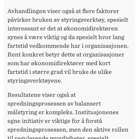
N
G
Avhandlingen viser også at flere faktorer
påvirker bruken av styringsverktøy, spesielt
S
interessant er det at økonomidirektøren
V
synes å være viktig og da spesielt hvor lang
E
fartstid vedkommende har i organisasjonen.
Rent konkret betyr dette at organisasjoner
R
som har økonomidirektører med kort
K
fartstid i større grad vil bruke de ulike
T
styringsverktøyene.
Ø
Resultatene viser også at
Y
spredningsprosessen av balansert
målstyring er kompleks. Institusjonenes
I
egne initiativ er viktige for å forstå
O
spredningsprosessen, men den aktive rollen
F
til regulerende myndigheter, spesielt