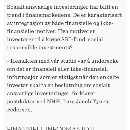
D
Sosialt ansvarlige investeringer har blitt en
E
trend i finansmarkedene. De er karakterisert
M
av integrasjon av både finansielle og ikke-
finansielle motiver. Hva motiverer
E
investorer til å kjøpe SRI-fond, social
D
responsible investments?
H
- Hensikten med vår studie var å undersøke
J
om det er finansiell eller ikke-finansiell
E
informasjon som er viktigst når den enkelte
investor skal ta en beslutning om sosialt
R
ansvarlige investeringer, forklarer
N
postdoktor ved NHH, Lars Jacob Tynes
E
Pedersen.
N
FINANSIELL INFORMASJON