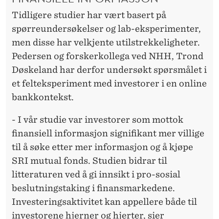
O
Tidligere studier har vært basert på
G
spørreundersøkelser og lab-eksperimenter,
H
men disse har velkjente utilstrekkeligheter.
J
Pedersen og forskerkollega ved NHH, Trond
Døskeland har derfor undersøkt spørsmålet i
E
et felteksperiment med investorer i en online
R
bankkontekst.
T
- I vår studie var investorer som mottok
E
finansiell informasjon signifikant mer villige
T
til å søke etter mer informasjon og å kjøpe
SRI mutual fonds. Studien bidrar til
litteraturen ved å gi innsikt i pro-sosial
beslutningstaking i finansmarkedene.
Investeringsaktivitet kan appellere både til
investorene hjerner og hjerter, sier