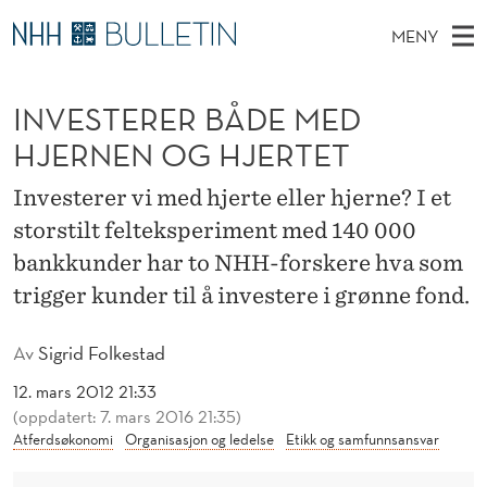
I
MENY
N
H
NO
EN
TIL WWW.NHH.NO
S
V
O
Ø
INVESTERER BÅDE MED
K
Stipendiater og nye forskerprofiler
V
I
E
N
HJERNEN OG HJERTET
E
Disputaser
E
S
T
T
D
Investerer vi med hjerte eller hjerne? I et
Ekspertutvalg
S
T
T
M
storstilt felteksperiment med 140 000
E
Om Bulletin
D
E
E
bankkunder har to NHH-forskere hva som
E
T
N
R
trigger kunder til å investere i grønne fond.
Y
E
Av
Sigrid Folkestad
R
12. mars 2012 21:33
B
(oppdatert: 7. mars 2016 21:35)
Atferdsøkonomi
Organisasjon og ledelse
Etikk og samfunnsansvar
Å