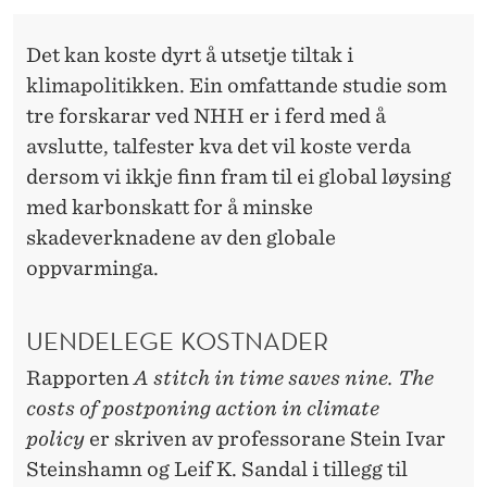
K
L
Det kan koste dyrt å utsetje tiltak i
klimapolitikken. Ein omfattande studie som
I
tre forskarar ved NHH er i ferd med å
M
avslutte, talfester kva det vil koste verda
A
dersom vi ikkje finn fram til ei global løysing
T
med karbonskatt for å minske
skadeverknadene av den globale
I
oppvarminga.
L
T
UENDELEGE KOSTNADER
A
Rapporten
A stitch in time saves nine. The
costs of postponing action in climate
K
policy
er skriven av professorane Stein Ivar
Steinshamn og Leif K. Sandal i tillegg til