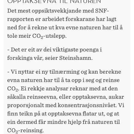
OPPTAKSEVNA TIL NATUREN
Det mest oppsiktsvekkjande med SNF-
rapporten er arbeidet forskarane har lagt
ned for å rekne ut kva evne naturen har til å
tole meir CO
-utslepp.
2
- Det er eit av dei viktigaste poenga i
forskinga vår, seier Steinshamn.
- Vi nyttar ei ny tilnærming og kan berekne
evna naturen har til å ta opp i seg og reinse
CO
. Ei rekkje analysar reknar med at den
2
såkalla reinseevna, eller opptaksevna, aukar
proporsjonalt med konsentrasjonsnivået. Vi
finn teikn på at opptaksevna flatar ut, og at
ein dermed får mindre hjelp frå naturen til
CO
-reinsing.
2