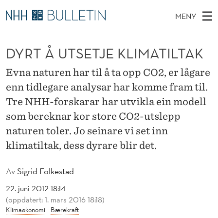
D
MENY
Y
H
NO
EN
TIL WWW.NHH.NO
S
R
O
Ø
DYRT Å UTSETJE KLIMATILTAK
K
Stipendiater og nye forskerprofiler
V
I
T
N
E
Disputaser
E
Evna naturen har til å ta opp CO2, er lågare
Å
T
T
D
enn tidlegare analysar har komme fram til.
Ekspertutvalg
S
U
T
M
Tre NHH-forskarar har utvikla ein modell
E
Om Bulletin
D
T
E
som bereknar kor store CO2-utslepp
E
T
N
naturen toler. Jo seinare vi set inn
S
Y
klimatiltak, dess dyrare blir det.
E
T
Av
Sigrid Folkestad
J
22. juni 2012 18:14
(oppdatert: 1. mars 2016 18:18)
E
Klimaøkonomi
Bærekraft