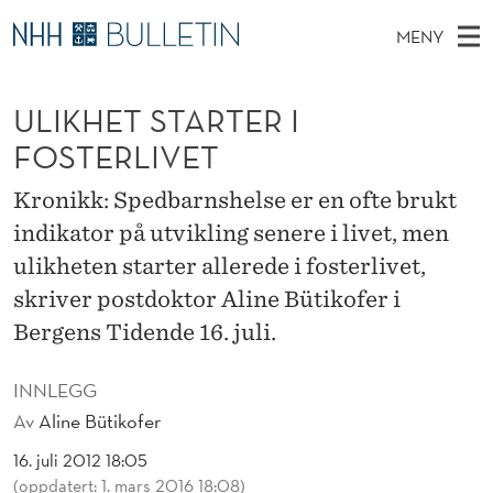
U
MENY
L
H
NO
TIL WWW.NHH.NO
S
I
O
Ø
ULIKHET STARTER I
K
Stipendiater og nye forskerprofiler
V
I
K
N
FOSTERLIVET
E
Disputaser
E
H
T
T
D
Kronikk: Spedbarnshelse er en ofte brukt
Ekspertutvalg
S
E
T
M
indikator på utvikling senere i livet, men
E
Om Bulletin
D
T
E
ulikheten starter allerede i fosterlivet,
E
T
N
S
skriver postdoktor Aline Bütikofer i
Y
Bergens Tidende 16. juli.
T
A
INNLEGG
R
Av
Aline Bütikofer
T
16. juli 2012 18:05
(oppdatert: 1. mars 2016 18:08)