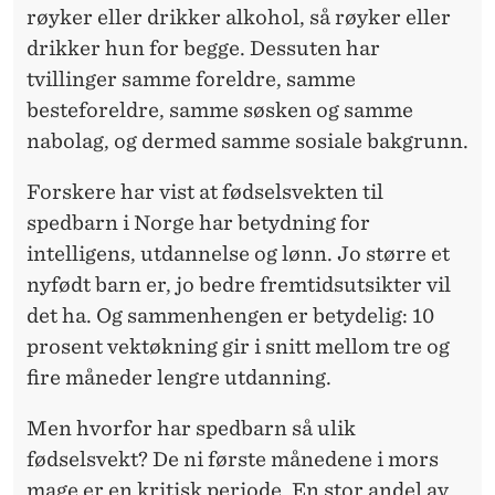
E
røyker eller drikker alkohol, så røyker eller
T
drikker hun for begge. Dessuten har
tvillinger samme foreldre, samme
besteforeldre, samme søsken og samme
nabolag, og dermed samme sosiale bakgrunn.
Forskere har vist at fødselsvekten til
spedbarn i Norge har betydning for
intelligens, utdannelse og lønn. Jo større et
nyfødt barn er, jo bedre fremtidsutsikter vil
det ha. Og sammenhengen er betydelig: 10
prosent vektøkning gir i snitt mellom tre og
fire måneder lengre utdanning.
Men hvorfor har spedbarn så ulik
fødselsvekt? De ni første månedene i mors
mage er en kritisk periode. En stor andel av