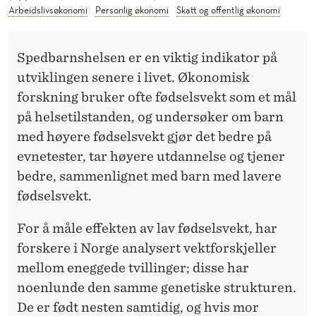
E
Arbeidslivsøkonomi
Personlig økonomi
Skatt og offentlig økonomi
R
I
Spedbarnshelsen er en viktig indikator på
utviklingen senere i livet. Økonomisk
F
forskning bruker ofte fødselsvekt som et mål
O
på helsetilstanden, og undersøker om barn
S
med høyere fødselsvekt gjør det bedre på
evnetester, tar høyere utdannelse og tjener
T
bedre, sammenlignet med barn med lavere
E
fødselsvekt.
R
For å måle effekten av lav fødselsvekt, har
L
forskere i Norge analysert vektforskjeller
I
mellom eneggede tvillinger; disse har
noenlunde den samme genetiske strukturen.
V
De er født nesten samtidig, og hvis mor