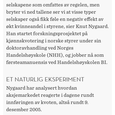
R
selskapene som omfattes av regelen, men
D
bryter vi ned tallene ser vi at visse typer
Å
selskaper også fikk føle en negativ effekt av
økt kvinneandel i styrene, sier Knut Nygaard.
R
Han startet forskningsprosjektet på
L
kjønnskvotering i norske styrer under sin
I
doktoravhandling ved Norges
Handelshøyskole (NHH), og jobber nå som
G
førsteamanuensis ved Handelshøyskolen BI.
?
ET NATURLIG EKSPERIMENT
Nygaard har analysert hvordan
aksjemarkedet reagerte i dagene rundt
innføringen av kvoten, altså rundt 9.
desember 2005.