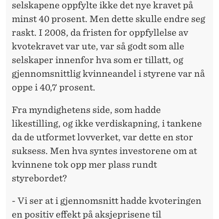
Y
selskapene oppfylte ikke det nye kravet på
minst 40 prosent. Men dette skulle endre seg
R
raskt. I 2008, da fristen for oppfyllelse av
E
kvotekravet var ute, var så godt som alle
R
selskaper innenfor hva som er tillatt, og
:
gjennomsnittlig kvinneandel i styrene var nå
oppe i 40,7 prosent.
B
R
Fra myndighetens side, som hadde
likestilling, og ikke verdiskapning, i tankene
A
da de utformet lovverket, var dette en stor
E
suksess. Men hva syntes investorene om at
L
kvinnene tok opp mer plass rundt
styrebordet?
L
E
- Vi ser at i gjennomsnitt hadde kvoteringen
en positiv effekt på aksjeprisene til