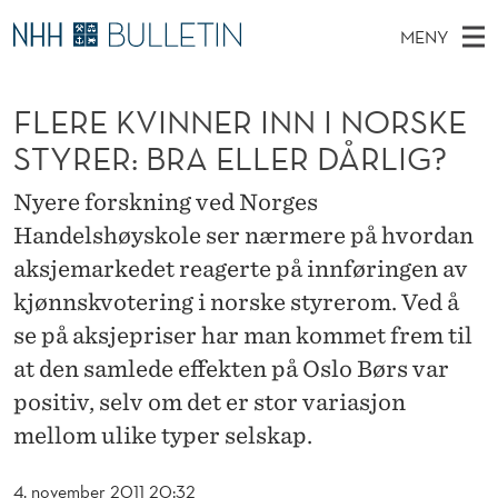
F
MENY
L
H
NO
TIL WWW.NHH.NO
S
E
O
Ø
FLERE KVINNER INN I NORSKE
K
Stipendiater og nye forskerprofiler
V
I
R
N
STYRER: BRA ELLER DÅRLIG?
E
Disputaser
E
E
T
T
D
Nyere forskning ved Norges
Ekspertutvalg
S
K
T
M
Handelshøyskole ser nærmere på hvordan
E
Om Bulletin
D
V
E
aksjemarkedet reagerte på innføringen av
E
T
N
I
kjønnskvotering i norske styrerom. Ved å
Y
se på aksjepriser har man kommet frem til
N
at den samlede effekten på Oslo Børs var
N
positiv, selv om det er stor variasjon
E
mellom ulike typer selskap.
R
4. november 2011 20:32