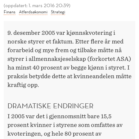
I
(oppdatert: 1. mars 2016 20:39)
Finans
Atferdsøkonomi
Strategi
N
N
9. desember 2005 var kjønnskvotering i
I
norske styrer et faktum. Etter flere år med
N
forarbeid og mye frem og tilbake måtte nå
styrer i allmennaksjeselskap (forkortet ASA)
O
ha minst 40 prosent av begge kjønn i styret. I
R
praksis betydde dette at kvinneandelen måtte
S
kraftig opp.
K
DRAMATISKE ENDRINGER
E
I 2005 var det i gjennomsnitt bare 15,5
S
prosent kvinner i styrene som omfattes av
T
kvoteringen, og hele 80 prosent av