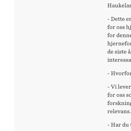
Haukelan
- Dette e
for oss h
for denn
hjernefo
de siste 
interessa
- Hvorfor
- Vi leve
for oss s
forsknin
relevans.
- Har du 