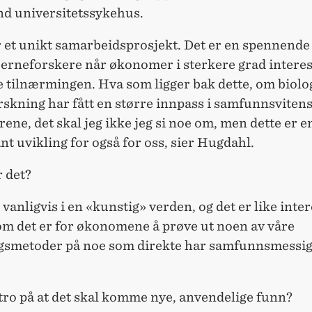
d universitetssykehus.
r et unikt samarbeidsprosjekt. Det er en spennende
jerneforskere når økonomer i sterkere grad intere
e tilnærmingen. Hva som ligger bak dette, om biolo
rskning har fått en større innpass i samfunnsvite
årene, det skal jeg ikke jeg si noe om, men dette er e
nt uvikling for også for oss, sier Hugdahl.
 det?
r vanligvis i en «kunstig» verden, og det er like inte
om det er for økonomene å prøve ut noen av våre
gsmetoder på noe som direkte har samfunnsmessi
tro på at det skal komme nye, anvendelige funn?