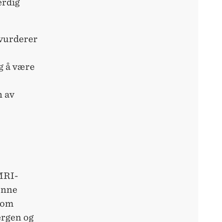
erdig
 vurderer
g å være
n av
MRI-
enne
som
ergen og