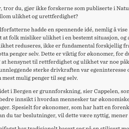
, tror du, gjør ikke forskerne som publiserte i Natu
llom ulikhet og urettferdighet?
lforfatterne hadde en spennende idé, nemlig å vise
 at folk misliker ulikhet i en bestemt situasjon, og 
likhet reduseres, ikke er fundamental forskjellig fr
tta penger selv. Dette er viktig for økonomer, for 
 at hensynet til rettferdighet og ulikhet var noe påk
unnleggende sterke drivkraften var egeninteresse 
mest mulig penger til seg selv.
det i Bergen er grunnforskning, sier Cappelen, s
gi bedre innsikt i hvordan mennesker tar økonomisk
ger. Spesielt for økonomer, som har hatt en forenk
n du tar beslutninger, vil dette være nyttig, mener
faget har tradisjonelt basert seg på en stilisert m