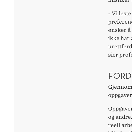
- Vi lest
preferenc
ønsker å 
ikke har
urettferd
sier pro
FORD
Gjennom 
oppgaver 
Oppgaven
og andre
reell ar