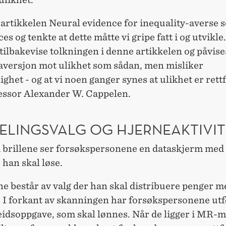
e artikkelen Neural evidence for inequality-averse s
es og tenkte at dette måtte vi gripe fatt i og utvikle.
tilbakevise tolkningen i denne artikkelen og påvise
 aversjon mot ulikhet som sådan, men misliker
ighet - og at vi noen ganger synes at ulikhet er rett
fessor Alexander W. Cappelen.
ELINGSVALG OG HJERNEAKTIVIT
brillene ser forsøkspersonene en dataskjerm med
han skal løse.
e består av valg der han skal distribuere penger m
. I forkant av skanningen har forsøkspersonene utf
beidsoppgave, som skal lønnes. Når de ligger i MR-