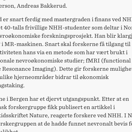
erson, Andreas Bakkerud.
 er snart ferdig med mastergraden i finans ved N
et 40-talls frivillige NHH-studenter som deltar i N
evroøkonomiske forskningsprosjekt. Han blir klargj
i MR-maskinen. Snart skal forskerne få tilgang til
tiviteten hans via en metode som har vært brukt i
jonale nevroøkonomiske studier; fMRI (functional
Resonance Imaging). Dette gir forskerne mulighet 
ulike hjerneområder bidrar til økonomisk
ngstaking.
e i Bergen har et djervt utgangspunkt. Etter at en
k forskergruppe fikk publisert en artikkel i
tidsskriftet Nature, reagerte forskere ved NHH. I 
rskergruppen at de hadde funnet nevronalt bevis fo
ulikhet.