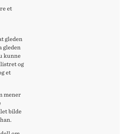
re et
at gleden
a gleden
du kunne
listret og
og et
om mener
e
let bilde
 han.
odell om