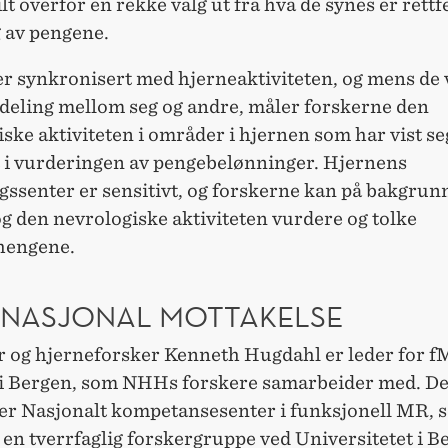
tilt overfor en rekke valg ut fra hva de synes er rettf
g av pengene.
er synkronisert med hjerneaktiviteten, og mens de
deling mellom seg og andre, måler forskerne den
ske aktiviteten i områder i hjernen som har vist se
t i vurderingen av pengebelønninger. Hjernens
ssenter er sensitivt, og forskerne kan på bakgrun
g den nevrologiske aktiviteten vurdere og tolke
engene.
RNASJONAL MOTTAKELSE
r og hjerneforsker Kenneth Hugdahl er leder for f
i Bergen, som NHHs forskere samarbeider med. D
er Nasjonalt kompetansesenter i funksjonell MR, 
 en tverrfaglig forskergruppe ved Universitetet i B