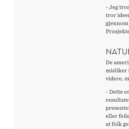
- Jeg tro
tror ide
gjennom 
Prosjekte
NATU
De amerik
misliker 
videre, 
- Dette e
resultat
presenter
eller fei
at folk g