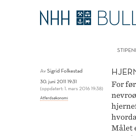
HJERNEN
AVSLØRER
HOVE
DINE
STIPEN
VALG
HJER
Av
Sigrid Folkestad
30. juni 2011 19:31
For fø
(oppdatert: 1. mars 2016 19:38)
nevroø
Atferdsøkonomi
hjerne
hvorda
Målet e