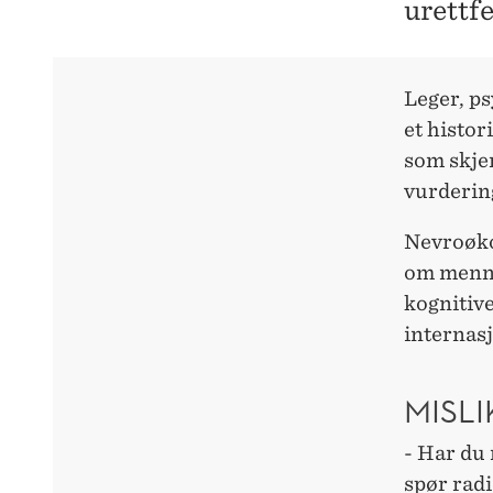
urettf
Leger, ps
et histor
som skje
vurderin
Nevroøkon
om menne
kognitive
internasj
MISLI
- Har du 
spør radi