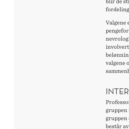
blir de s
fordelin
Valgene 
pengefor
nevrologi
involver
belønning
valgene o
sammenh
INTE
Professo
gruppen 
gruppen 
består av