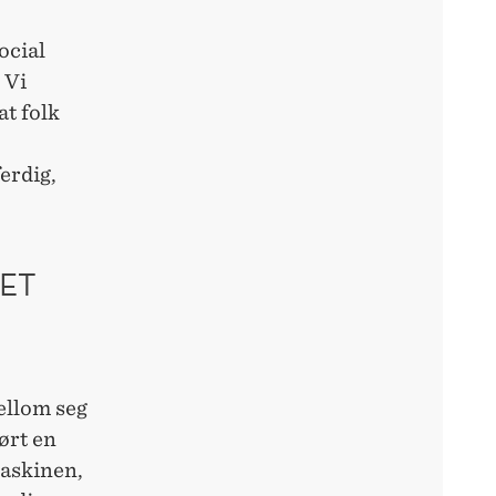
ocial
 Vi
at folk
ferdig,
ET
ellom seg
ørt en
maskinen,