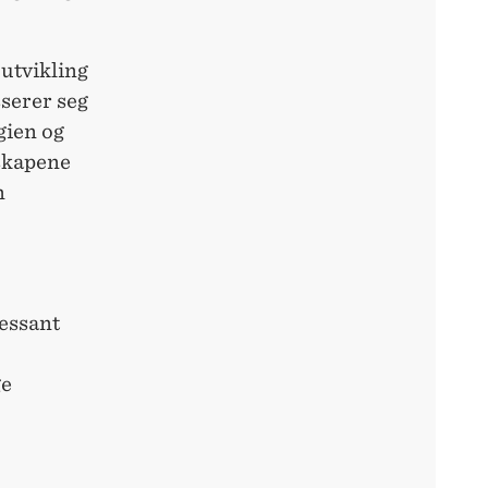
 utvikling
sserer seg
gien og
nskapene
n
ressant
ge