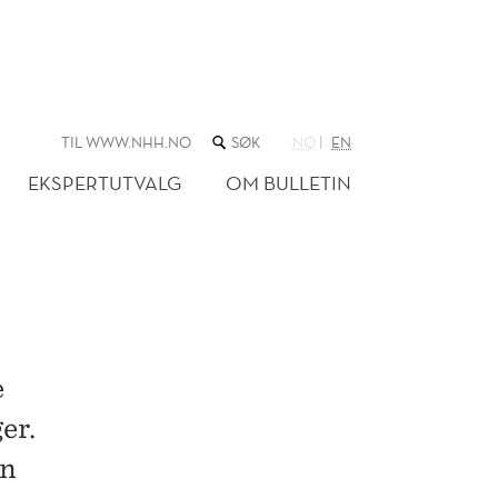
SØK
TIL WWW.NHH.NO
NO
EN
I
NETTSTEDET
EKSPERTUTVALG
OM BULLETIN
e
er.
en