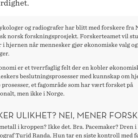
erdighet.
ykologer og radiografer har blitt med forskere fr
isk norsk forskningsprosjekt. Forskerteamet vil st
r i hjernen når mennesker gjør økonomiske valg og
ger.
omi er et tverrfaglig felt der en kobler økonomisk
skers beslutningsprosesser med kunnskap om hj
 prosesser, et fagområde som har vært forsket på
onalt, men ikke i Norge.
KER ULIKHET? NEI, MENER FORS
metall i kroppen? Ikke det. Bra. Pacemaker? Dren i
ograf Turid Randa. Hun tar en siste kontroll med f