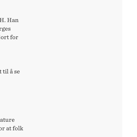
HH. Han
orges
ort for
til å se
Nature
r at folk