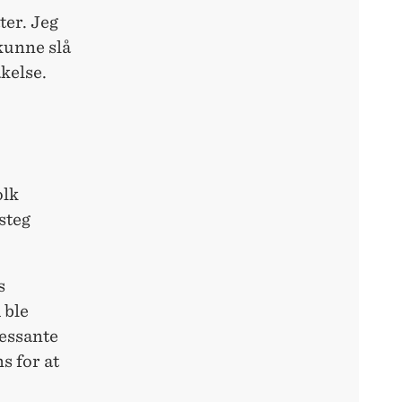
ter. Jeg
kunne slå
kelse.
olk
steg
s
 ble
ressante
s for at