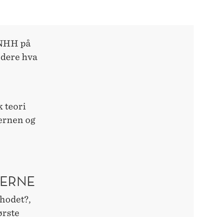
a NHH på
udere hva
 teori
ernen og
KERNE
 hodet?,
ørste