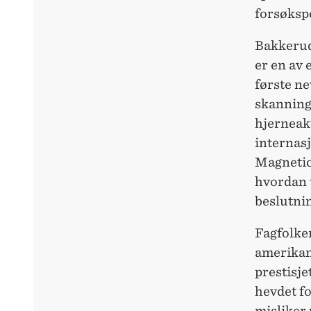
forsøksp
Bakkerud
er en av 
første n
skanning 
hjerneak
internas
Magnetic 
hvordan 
beslutni
Fagfolken
amerikans
prestisje
hevdet fo
misliker 