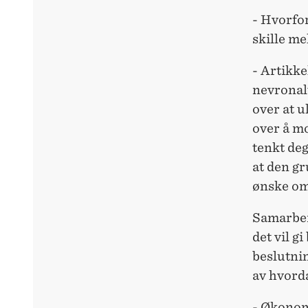
- Hvorfor
skille me
- Artikke
nevronalt
over at u
over å mo
tenkt deg
at den gr
ønske om 
Samarbei
det vil 
beslutnin
av hvorda
- Økonomi