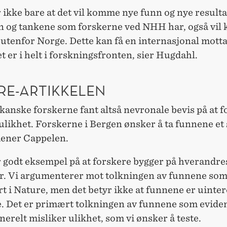
r ikke bare at det vil komme nye funn og nye resulta
en og tankene som forskerne ved NHH har, også vil 
utenfor Norge. Dette kan få en internasjonal motta
t er i helt i forskningsfronten, sier Hugdahl.
RE-ARTIKKELEN
anske forskerne fant altså nevronale bevis på at f
ulikhet. Forskerne i Bergen ønsker å ta funnene et 
mener Cappelen.
r godt eksempel på at forskere bygger på hverandre
er. Vi argumenterer mot tolkningen av funnene som
t i Nature, men det betyr ikke at funnene er uinte
le. Det er primært tolkningen av funnene som eviden
enerelt misliker ulikhet, som vi ønsker å teste.