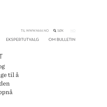
SØK
TIL WWW.NHH.NO
NO
I
NETTSTEDET
EKSPERTUTVALG
OM BULLETIN
T
og
ge til å
 den
oppnå