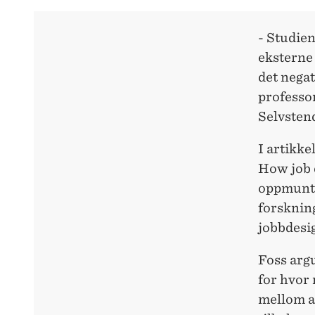
- Studien
eksterne 
det nega
professor
Selvstend
I artikk
How job 
oppmuntr
forsknin
jobbdesi
Foss argu
for hvor
mellom an