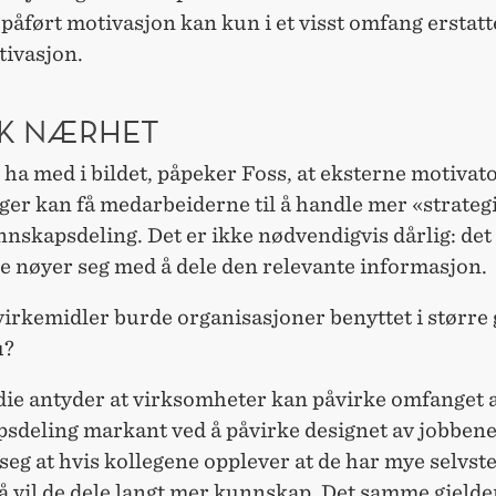
påført motivasjon kan kun i et visst omfang erstat
tivasjon.
SK NÆRHET
ha med i bildet, påpeker Foss, at eksterne motivat
er kan få medarbeiderne til å handle mer «strategi
nskapsdeling. Det er ikke nødvendigvis dårlig: det
e nøyer seg med å dele den relevante informasjon.
virkemidler burde organisasjoner benyttet i større 
u?
udie antyder at virksomheter kan påvirke omfanget 
sdeling markant ved å påvirke designet av jobbene.
 seg at hvis kollegene opplever at de har mye selvst
å vil de dele langt mer kunnskap. Det samme gjelde