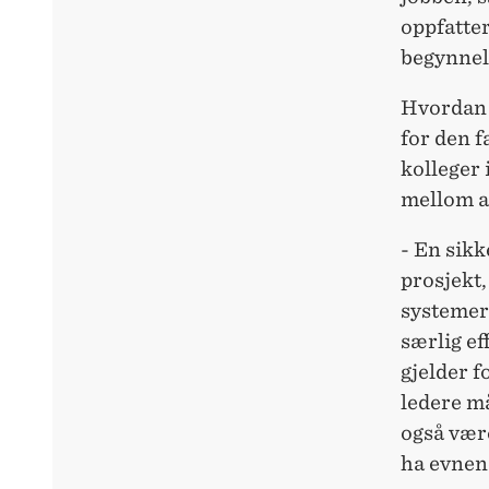
oppfatter
begynnels
Hvordan k
for den f
kolleger 
mellom a
- En sikk
prosjekt,
systemer
særlig ef
gjelder f
ledere må
også være
ha evnene