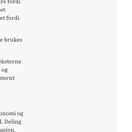
re fordi
det
et fordi
de brukes
 eksterne
 og
sternt
tonomi og
. Deling
asjon.