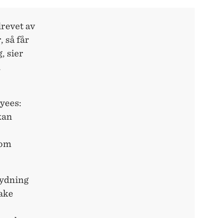
drevet av
 så får
, sier
.
yees:
kan
lom
tydning
ake