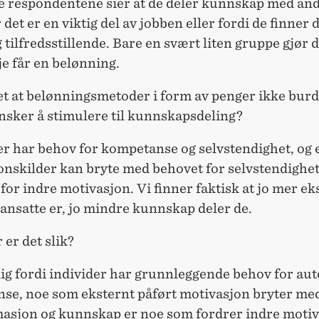
te respondentene sier at de deler kunnskap med and
det er en viktig del av jobben eller fordi de finner 
 tilfredsstillende. Bare en svært liten gruppe gjør d
e får en belønning.
det at belønningsmetoder i form av penger ikke bur
nsker å stimulere til kunnskapsdeling?
er har behov for kompetanse og selvstendighet, og
onskilder kan bryte med behovet for selvstendighet
for indre motivasjon. Vi finner faktisk at jo mer ek
ansatte er, jo mindre kunnskap deler de.
 er det slik?
lig fordi individer har grunnleggende behov for au
se, noe som eksternt påført motivasjon bryter med
masjon og kunnskap er noe som fordrer indre motiv