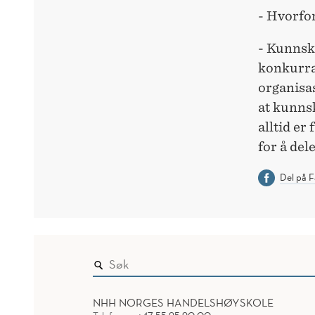
- Hvorfor
- Kunnska
konkurra
organisas
at kunnsk
alltid er
for å del
Del på 
NHH NORGES HANDELSHØYSKOLE