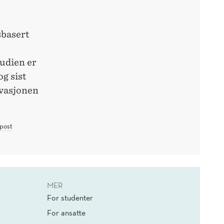
sbasert
tudien er
g sist
tivasjonen
post
MER
For studenter
For ansatte