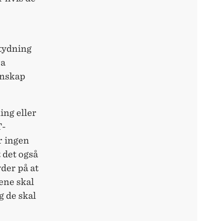
etydning
ra
nnskap
ing eller
T-
r ingen
t det også
der på at
gene skal
g de skal