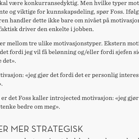
skal være konkurransedyktig. Men hvilke typer mot
nte og viktige for kunnskapsdeling, spør Foss. Iføl
ren handler dette ikke bare om nivået på motivasj
aktisk driver den enkelte i jobben.
ler mellom tre ulike motivasjonstyper. Ekstern mot
det fordi jeg vil få belønning og/eller fordi sjefen si
e det».
ivasjon: «jeg gjør det fordi det er personlig intere
».
 er det Foss kaller introjected motivasjon: «jeg gjør
l tenke bedre om meg».
ER MER STRATEGISK