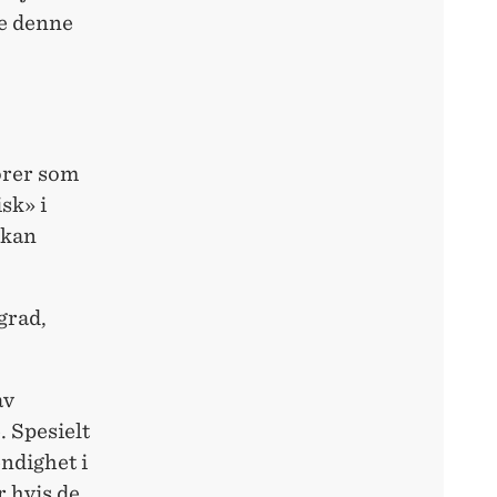
te denne
orer som
sk» i
 kan
grad,
av
 Spesielt
endighet i
r hvis de