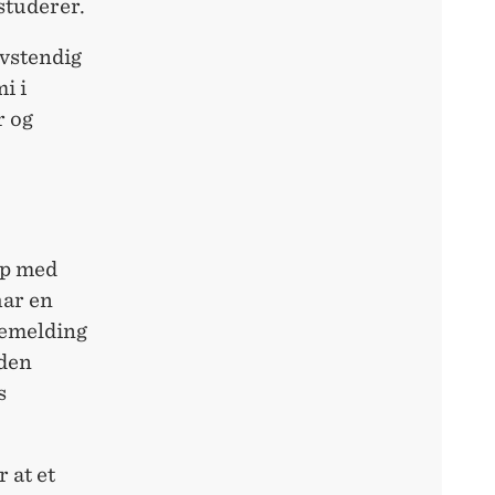
studerer.
lvstendig
i i
r og
ap med
har en
kemelding
 den
s
 at et