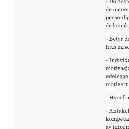
- De fles
de mener 
personlig
de kanskj
- Betyr 
hvis en ø
- Individ
motivasj
ødelegge 
motivert 
- Hvorfor
- Antake
kompetan
av infor