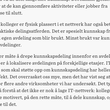
 at de kan gjennomføre aktiviteter eller jobber fra
e til slutt.
olleger er fysisk plassert i et nettverk har også b
aktiske delingsatferden. Det er spesielt kunnskap f
i egen avdeling som blir brukt. Minst brukt var ku
vdelinger.
er måte å drepe kunnskapsdeling innenfor en avdel
 er å lokalisere avdelingen på forskjellige etasjer. I
 som skal støtte opp om kunnskapsdeling har helle
fekt. Det overrasket oss mye, men det har vist seg a
or flere andre virksomheter vi har undersøkt. Det ty
 forstå at det ikke er nok å lage IT-nettverk: kolle
 motivert, på den rette måte, til å dele kunnskap, o
 til det.