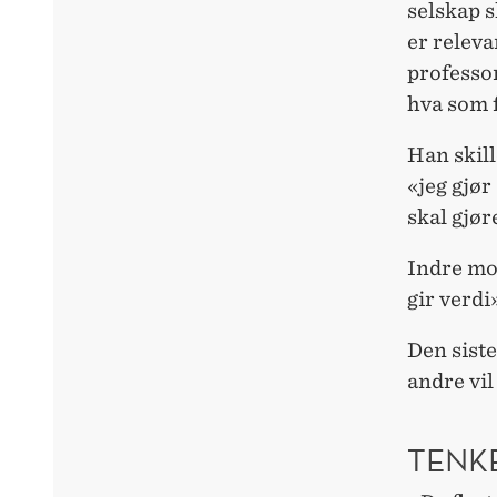
selskap 
er releva
professo
hva som f
Han skil
«jeg gjør 
skal gjør
Indre mot
gir verdi
Den siste
andre vi
TENK