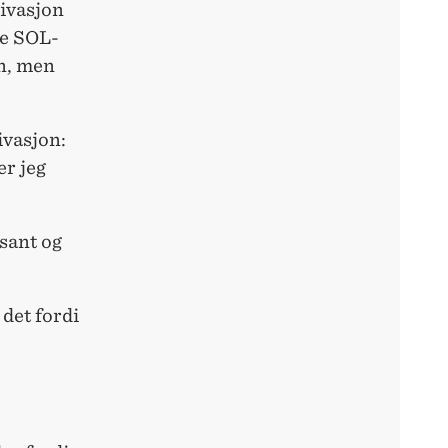
ivasjon
ge SOL-
on, men
ivasjon:
er jeg
ssant og
 det fordi