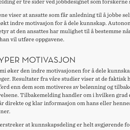
lding er tre sider ved jobbdesignet som forskerne 
ne viser at ansatte som får anledning til å jobbe se
 økt indre motivasjon for å dele kunnskap. Autonom
tyr at den ansattes har mulighet til å bestemme nå
han vil utføre oppgavene.
TYPER MOTIVASJON
mi øker den indre motivasjonen for å dele kunnsk
eger. Resultater fra våre studier viser at de faktisk 
ferd enn dem som motiveres av belønning og tilba
velsene. Tilbakemelding handler om i hvilken grad
år direkte og klar informasjon om hans eller henne
ner.
rstreker at kunnskapsdeling er helt avgjørende for