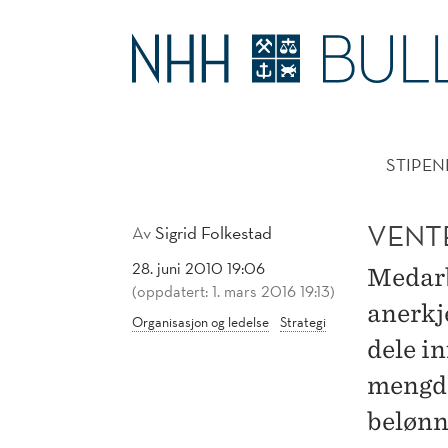
VENTER
PÅ
HOVE
BELØNNING
STIPEN
-
HOLDER
VENT
Av
Sigrid Folkestad
28. juni 2010 19:06
TETT
Medarb
(oppdatert: 1. mars 2016 19:13)
anerkje
Organisasjon og ledelse
Strategi
dele i
mengde
belønn