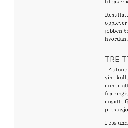
tilbakeme
Resultate
opplever
jobben be
hvordan 
TRE 
- Autono
sine koll
annen at
fra omgi
ansatte f
prestasjo
Foss unde