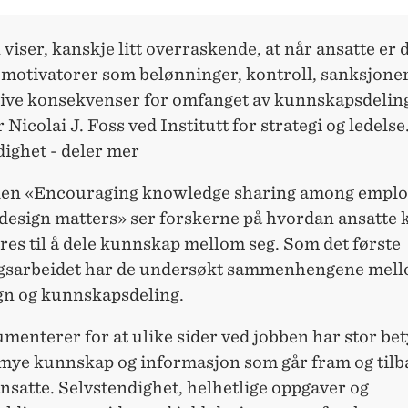
 viser, kanskje litt overraskende, at når ansatte er 
motivatorer som belønninger, kontroll, sanksjoner,
tive konsekvenser for omfanget av kunnskapsdeling
 Nicolai J. Foss ved Institutt for strategi og ledelse
ighet - deler mer
elen «Encouraging knowledge sharing among emplo
design matters» ser forskerne på hvordan ansatte 
es til å dele kunnskap mellom seg. Som det første
gsarbeidet har de undersøkt sammenhengene mel
gn og kunnskapsdeling.
menterer for at ulike sider ved jobben har stor be
 mye kunnskap og informasjon som går fram og tilb
satte. Selvstendighet, helhetlige oppgaver og