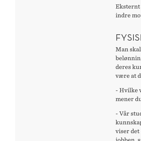
Eksternt 
indre mo
FYSI
Man skal 
belønning
deres kun
være at d
- Hvilke 
mener d
- Vår st
kunnskap
viser det
jobben, s