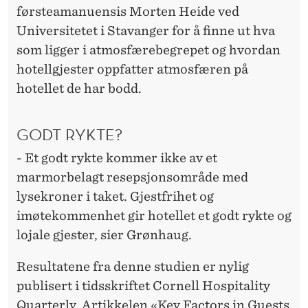
U
førsteamanuensis Morten Heide ved
K
Universitetet i Stavanger for å finne ut hva
som ligger i atmosfærebegrepet og hvordan
S
hotellgjester oppfatter atmosfæren på
U
hotellet de har bodd.
S
GODT RYKTE?
- Et godt rykte kommer ikke av et
marmorbelagt resepsjonsområde med
lysekroner i taket. Gjestfrihet og
imøtekommenhet gir hotellet et godt rykte og
lojale gjester, sier Grønhaug.
Resultatene fra denne studien er nylig
publisert i tidsskriftet Cornell Hospitality
Quarterly. Artikkelen «Key Factors in Guests