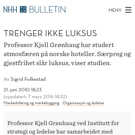
T
MENY
R
H
NO
TIL WWW.NHH.NO
S
E
O
Ø
TRENGER IKKE LUKSUS
K
Stipendiater og nye forskerprofiler
V
I
N
N
E
Disputaser
E
Professor Kjell Grønhaug har studert
G
T
T
D
atmosfæren på norske hoteller. Særpreg og
Ekspertutvalg
S
E
T
M
gjestfrihet slår luksus, viser studien.
E
Om Bulletin
D
R
E
E
T
Av
Sigrid Folkestad
N
I
Y
21. juni 2010 18:23
K
(oppdatert: 7. mars 2016 18:32)
K
Markedsføring og merkebygging
Organisasjon og ledelse
E
Professor Kjell Grønhaug ved Institutt for
L
strategi og ledelse har samarbeidet med