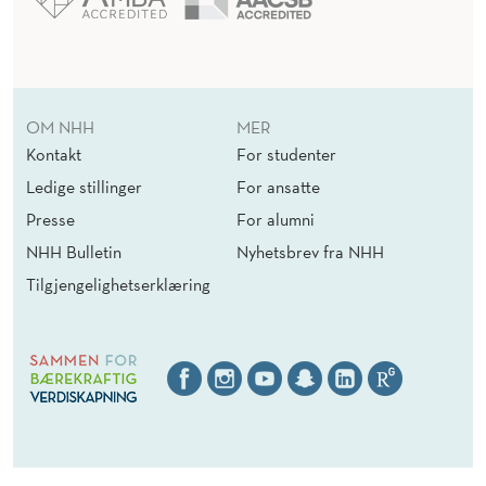
OM NHH
MER
Kontakt
For studenter
Ledige stillinger
For ansatte
Presse
For alumni
NHH Bulletin
Nyhetsbrev fra NHH
Tilgjengelighetserklæring