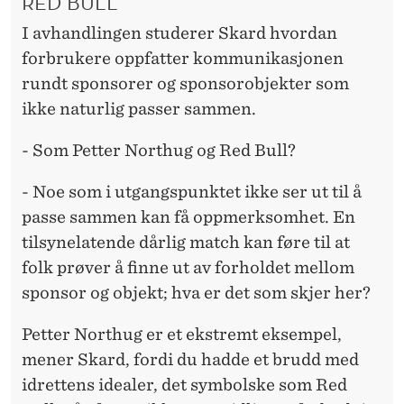
RED BULL
I
I avhandlingen studerer Skard hvordan
N
forbrukere oppfatter kommunikasjonen
G
rundt sponsorer og sponsorobjekter som
ikke naturlig passer sammen.
- Som Petter Northug og Red Bull?
- Noe som i utgangspunktet ikke ser ut til å
passe sammen kan få oppmerksomhet. En
tilsynelatende dårlig match kan føre til at
folk prøver å finne ut av forholdet mellom
sponsor og objekt; hva er det som skjer her?
Petter Northug er et ekstremt eksempel,
mener Skard, fordi du hadde et brudd med
idrettens idealer, det symbolske som Red