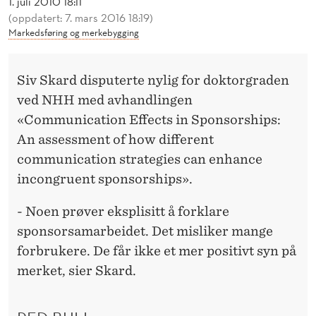
1. juli 2010 18:11
M
(oppdatert: 7. mars 2016 18:19)
A
Markedsføring og merkebygging
R
Siv Skard disputerte nylig for doktorgraden
T
ved NHH med avhandlingen
E
«Communication Effects in Sponsorships:
R
An assessment of how different
communication strategies can enhance
E
incongruent sponsorships».
S
- Noen prøver eksplisitt å forklare
P
sponsorsamarbeidet. Det misliker mange
O
forbrukere. De får ikke et mer positivt syn på
N
merket, sier Skard.
S