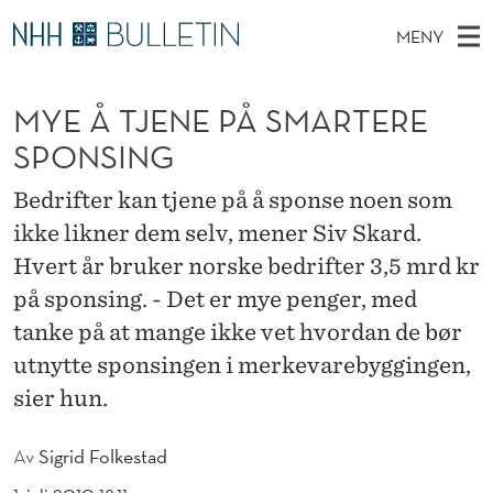
M
MENY
Y
H
NO
TIL WWW.NHH.NO
S
E
O
Ø
MYE Å TJENE PÅ SMARTERE
K
Stipendiater og nye forskerprofiler
V
I
Å
N
SPONSING
E
Disputaser
E
T
T
T
D
Bedrifter kan tjene på å sponse noen som
Ekspertutvalg
S
J
T
M
ikke likner dem selv, mener Siv Skard.
E
Om Bulletin
D
E
E
Hvert år bruker norske bedrifter 3,5 mrd kr
E
T
N
N
på sponsing. - Det er mye penger, med
Y
tanke på at mange ikke vet hvordan de bør
E
utnytte sponsingen i merkevarebyggingen,
P
sier hun.
Å
Av
Sigrid Folkestad
S