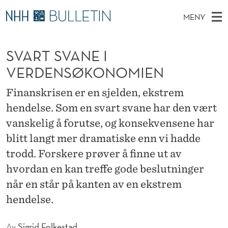
S
MENY
V
H
NO
TIL WWW.NHH.NO
S
A
O
Ø
SVART SVANE I
K
Stipendiater og nye forskerprofiler
V
I
R
N
VERDENSØKONOMIEN
E
Disputaser
E
T
T
T
D
Finanskrisen er en sjelden, ekstrem
Ekspertutvalg
S
S
T
M
hendelse. Som en svart svane har den vært
E
Om Bulletin
D
V
E
vanskelig å forutse, og konsekvensene har
E
T
N
A
blitt langt mer dramatiske enn vi hadde
Y
trodd. Forskere prøver å finne ut av
N
hvordan en kan treffe gode beslutninger
E
når en står på kanten av en ekstrem
I
hendelse.
V
Av
Sigrid Folkestad