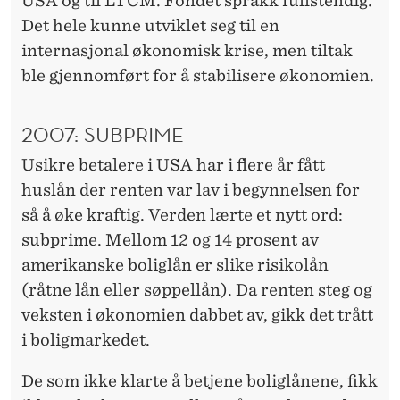
USA og til LTCM. Fondet sprakk fullstendig.
Det hele kunne utviklet seg til en
internasjonal økonomisk krise, men tiltak
ble gjennomført for å stabilisere økonomien.
2007: SUBPRIME
Usikre betalere i USA har i flere år fått
huslån der renten var lav i begynnelsen for
så å øke kraftig. Verden lærte et nytt ord:
subprime. Mellom 12 og 14 prosent av
amerikanske boliglån er slike risikolån
(råtne lån eller søppellån). Da renten steg og
veksten i økonomien dabbet av, gikk det trått
i boligmarkedet.
De som ikke klarte å betjene boliglånene, fikk