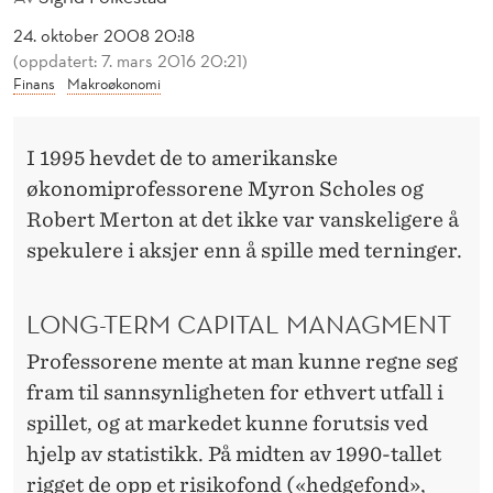
E
24. oktober 2008 20:18
R
(oppdatert: 7. mars 2016 20:21)
Finans
Makroøkonomi
D
E
I 1995 hevdet de to amerikanske
N
økonomiprofessorene Myron Scholes og
S
Robert Merton at det ikke var vanskeligere å
Ø
spekulere i aksjer enn å spille med terninger.
K
LONG-TERM CAPITAL MANAGMENT
O
Professorene mente at man kunne regne seg
N
fram til sannsynligheten for ethvert utfall i
O
spillet, og at markedet kunne forutsis ved
hjelp av statistikk. På midten av 1990-tallet
M
rigget de opp et risikofond («hedgefond»,