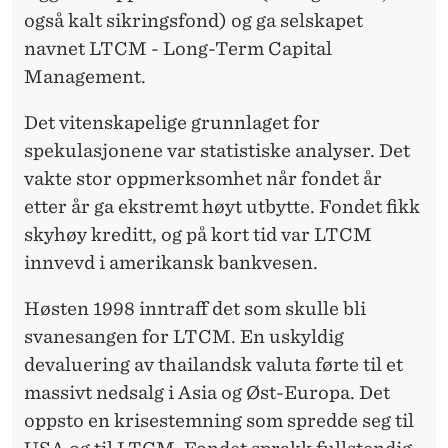
I
også kalt sikringsfond) og ga selskapet
E
navnet LTCM - Long-Term Capital
N
Management.
Det vitenskapelige grunnlaget for
spekulasjonene var statistiske analyser. Det
vakte stor oppmerksomhet når fondet år
etter år ga ekstremt høyt utbytte. Fondet fikk
skyhøy kreditt, og på kort tid var LTCM
innvevd i amerikansk bankvesen.
Høsten 1998 inntraff det som skulle bli
svanesangen for LTCM. En uskyldig
devaluering av thailandsk valuta førte til et
massivt nedsalg i Asia og Øst-Europa. Det
oppsto en krisestemning som spredde seg til