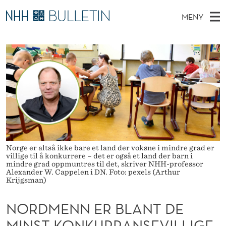
N
MENY
O
H
NO
TIL WWW.NHH.NO
S
R
O
Ø
K
Stipendiater og nye forskerprofiler
V
I
D
N
E
Disputaser
E
M
T
T
D
Ekspertutvalg
S
E
T
M
E
Om Bulletin
D
N
E
E
T
N
N
Y
Norge er altså ikke bare et land der voksne i mindre grad er
E
villige til å konkurrere – det er også et land der barn i
mindre grad oppmuntres til det, skriver NHH-professor
R
Alexander W. Cappelen i DN. Foto: pexels (Arthur
Krijgsman)
B
NORDMENN ER BLANT DE
L
MINST KONKURRANSEVILLIGE