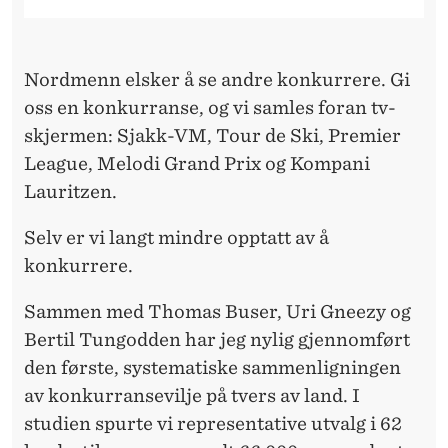
N
K
U
Nordmenn elsker å se andre konkurrere. Gi
oss en konkurranse, og vi samles foran tv-
R
skjermen: Sjakk-VM, Tour de Ski, Premier
R
League, Melodi Grand Prix og Kompani
A
Lauritzen.
N
Selv er vi langt mindre opptatt av å
S
konkurrere.
E
Sammen med Thomas Buser, Uri Gneezy og
V
Bertil Tungodden har jeg nylig gjennomført
den første, systematiske sammenligningen
I
av konkurransevilje på tvers av land. I
L
studien spurte vi representative utvalg i 62