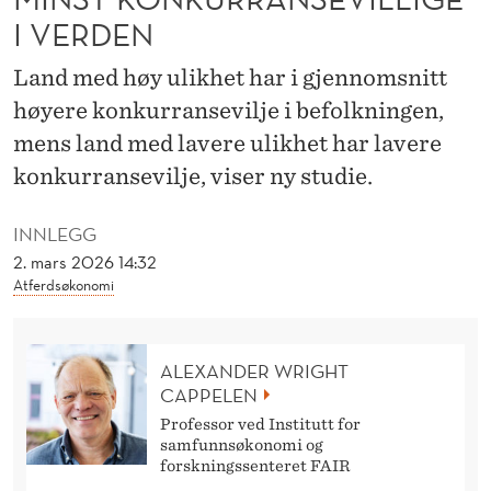
A
I VERDEN
N
Land med høy ulikhet har i gjennomsnitt
T
høyere konkurransevilje i befolkningen,
D
mens land med lavere ulikhet har lavere
E
konkurransevilje, viser ny studie.
M
INNLEGG
I
2. mars 2026 14:32
Atferdsøkonomi
N
S
ALEXANDER WRIGHT
T
CAPPELEN
K
Professor ved Institutt for
samfunnsøkonomi og
O
forskningssenteret FAIR