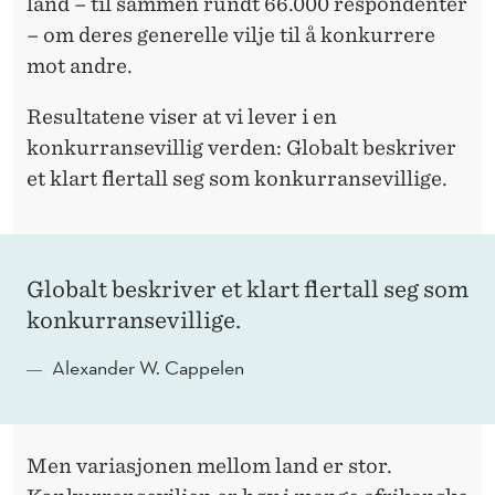
L
land – til sammen rundt 66.000 respondenter
– om deres generelle vilje til å konkurrere
I
mot andre.
G
Resultatene viser at vi lever i en
E
konkurransevillig verden: Globalt beskriver
I
et klart flertall seg som konkurransevillige.
V
E
R
Globalt beskriver et klart flertall seg som
konkurransevillige.
D
E
Alexander W. Cappelen
N
Men variasjonen mellom land er stor.