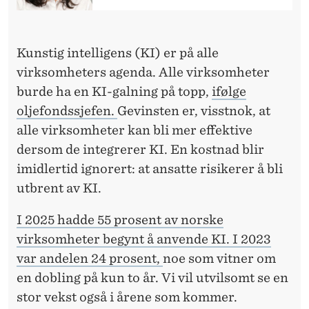
R
D
E
Kunstig intelligens (KI)
er på alle
virksomheters agenda. Alle virksomheter
G
burde ha en KI-galning på topp,
ifølge
U
oljefondssjefen.
Gevinsten er, visstnok, at
T
alle virksomheter kan bli mer effektive
dersom de integrerer KI. En kostnad blir
B
imidlertid ignorert: at ansatte risikerer å bli
R
utbrent av KI.
E
I 2025 hadde 55 prosent av norske
N
virksomheter begynt å anvende KI. I 2023
T
var andelen 24 prosent,
noe som vitner om
en dobling på kun to år. Vi vil utvilsomt se en
stor vekst også i årene som kommer.