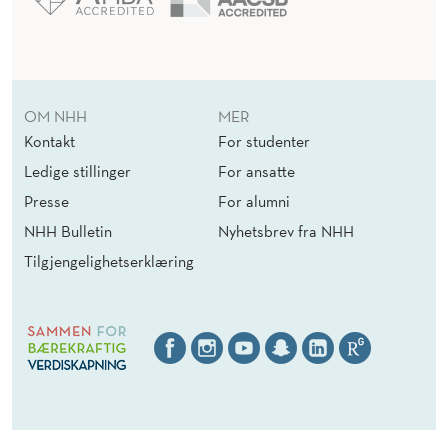
OM NHH
MER
Kontakt
For studenter
Ledige stillinger
For ansatte
Presse
For alumni
NHH Bulletin
Nyhetsbrev fra NHH
Tilgjengelighetserklæring