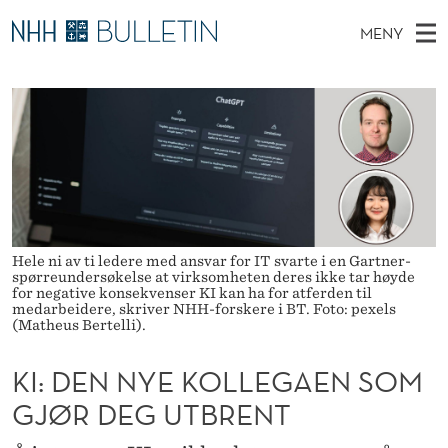
K
MENY
I
H
NO
TIL WWW.NHH.NO
S
:
O
Ø
K
Stipendiater og nye forskerprofiler
V
I
D
N
E
Disputaser
E
E
T
T
D
Ekspertutvalg
S
N
T
M
E
Om Bulletin
D
N
E
E
T
Hele ni av ti ledere med ansvar for IT svarte i en Gartner-
N
Y
spørreundersøkelse at virksomheten deres ikke tar høyde
Y
for negative konsekvenser KI kan ha for atferden til
E
medarbeidere, skriver NHH-forskere i BT. Foto: pexels
(Matheus Bertelli).
K
KI: DEN NYE KOLLEGAEN SOM
O
GJØR DEG UTBRENT
L