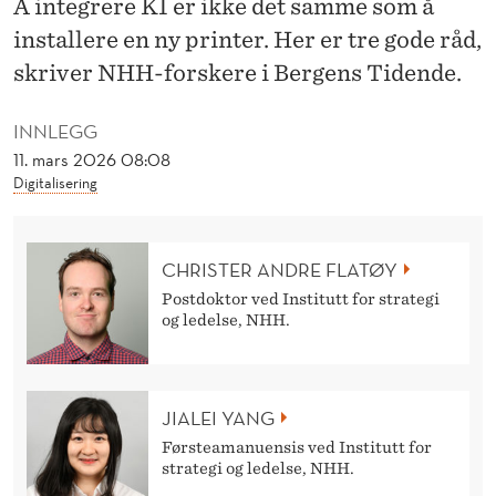
Å integrere KI er ikke det samme som å
L
installere en ny printer. Her er tre gode råd,
E
skriver NHH-forskere i Bergens Tidende.
G
A
INNLEGG
11. mars 2026 08:08
E
Digitalisering
N
S
CHRISTER ANDRE FLATØY
O
Postdoktor ved Institutt for strategi
og ledelse, NHH.
M
G
J
JIALEI YANG
Førsteamanuensis ved Institutt for
Ø
strategi og ledelse, NHH.