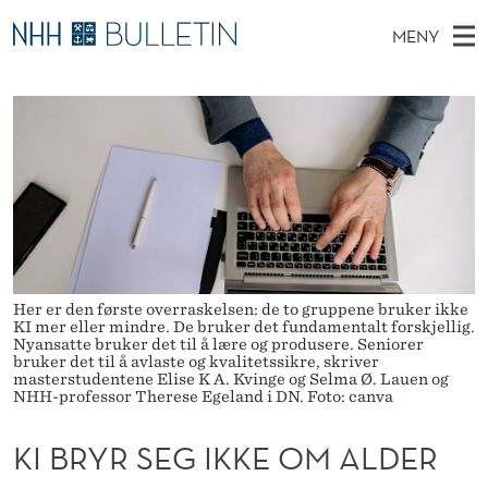
K
MENY
I
H
NO
TIL WWW.NHH.NO
S
B
O
Ø
K
Stipendiater og nye forskerprofiler
V
I
R
N
E
Disputaser
E
Y
T
T
D
Ekspertutvalg
S
R
T
M
E
Om Bulletin
D
S
E
E
T
N
E
Her er den første overraskelsen: de to gruppene bruker ikke
Y
KI mer eller mindre. De bruker det fundamentalt forskjellig.
G
Nyansatte bruker det til å lære og produsere. Seniorer
bruker det til å avlaste og kvalitetssikre, skriver
I
masterstudentene Elise K A. Kvinge og Selma Ø. Lauen og
NHH-professor Therese Egeland i DN. Foto: canva
K
KI BRYR SEG IKKE OM ALDER
K