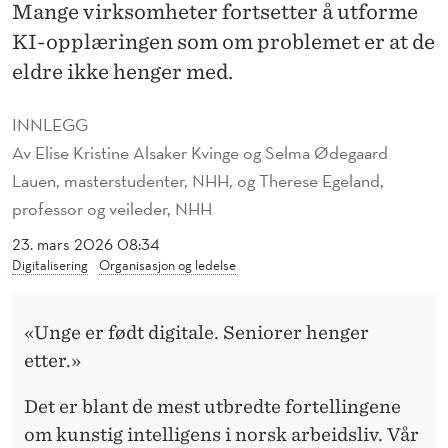
E
Mange virksomheter fortsetter å utforme
KI-opplæringen som om problemet er at de
O
eldre ikke henger med.
M
A
INNLEGG
Av
Elise Kristine Alsaker Kvinge og Selma Ødegaard
L
Lauen, masterstudenter, NHH, og Therese Egeland,
D
professor og veileder, NHH
E
23. mars 2026 08:34
R
Digitalisering
Organisasjon og ledelse
«Unge er født digitale. Seniorer henger
etter.»
Det er blant de mest utbredte fortellingene
om kunstig intelligens i norsk arbeidsliv. Vår