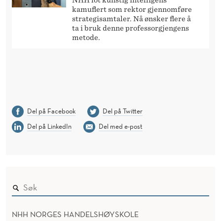
NHH lot kunstig intelligens
kamuflert som rektor gjennomføre
strategisamtaler. Nå ønsker flere å
ta i bruk denne professorgjengens
metode.
Del på Facebook
Del på Twitter
Del på LinkedIn
Del med e-post
NHH NORGES HANDELSHØYSKOLE