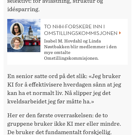
selektivt: for avlastning, struktur og
idésparring.
TO NHH-FORSKERE INN I
OMSTILLINGSKOMMISJONEN
Isabel M. Hovdahl og Linda
Nøstbakken blir medlemmer i den
mye omtalte
Omstillingskommisjonen.
En senior satte ord på det slik: «Jeg bruker
KI for å effektivisere hverdagen sånn at jeg
kan ha et normalt liv. Nå slipper jeg det
kveldsarbeidet jeg før måtte ha.»
Her er den første overraskelsen: de to
gruppene bruker ikke KI mer eller mindre.
De bruker det fundamentalt forskjellig.