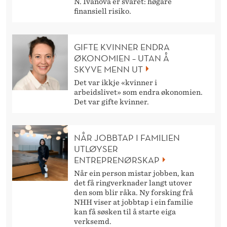
N. Ivanova er svaret: høgare
finansiell risiko.
GIFTE KVINNER ENDRA
ØKONOMIEN – UTAN Å
SKYVE MENN UT
Det var ikkje «kvinner i
arbeidslivet» som endra økonomien.
Det var gifte kvinner.
NÅR JOBBTAP I FAMILIEN
UTLØYSER
ENTREPRENØRSKAP
Når ein person mistar jobben, kan
det få ringverknader langt utover
den som blir råka. Ny forsking frå
NHH viser at jobbtap i ein familie
kan få søsken til å starte eiga
verksemd.