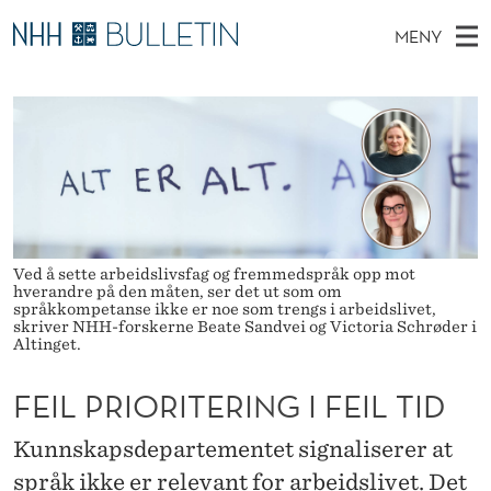
F
MENY
E
H
NO
TIL WWW.NHH.NO
S
I
O
Ø
K
Stipendiater og nye forskerprofiler
V
I
L
N
E
Disputaser
E
P
T
T
D
Ekspertutvalg
S
R
T
M
E
Om Bulletin
D
I
E
E
Ved å sette arbeidslivsfag og fremmedspråk opp mot
T
N
O
hverandre på den måten, ser det ut som om
språkkompetanse ikke er noe som trengs i arbeidslivet,
Y
skriver NHH-forskerne Beate Sandvei og Victoria Schrøder i
R
Altinget.
I
FEIL PRIORITERING I FEIL TID
T
Kunnskapsdepartementet signaliserer at
E
språk ikke er relevant for arbeidslivet. Det