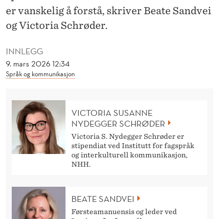
R
er vanskelig å forstå, skriver Beate Sandvei
I
og Victoria Schrøder.
N
INNLEGG
G
9. mars 2026 12:34
Språk og kommunikasjon
I
F
E
VICTORIA SUSANNE
NYDEGGER SCHRØDER
I
Victoria S. Nydegger Schrøder er
stipendiat ved Institutt for fagspråk
L
og interkulturell kommunikasjon,
NHH.
T
I
BEATE SANDVEI
D
Førsteamanuensis og leder ved