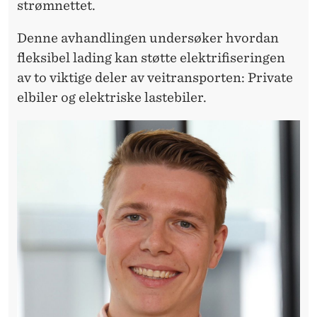
E
strømnettet.
R
Denne avhandlingen undersøker hvordan
L
fleksibel lading kan støtte elektrifiseringen
av to viktige deler av veitransporten: Private
A
elbiler og elektriske lastebiler.
D
E
S
M
A
R
T
E