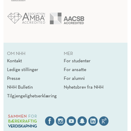
OM NHH
MER
Kontakt
For studenter
Ledige stillinger
For ansatte
Presse
For alumni
NHH Bulletin
Nyhetsbrev fra NHH
Tilgjengelighetserklæring