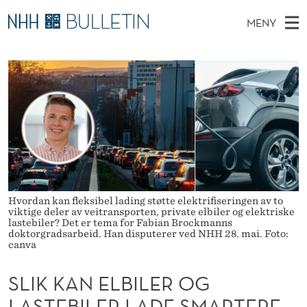
S
MENY
L
H
NO
EN
TIL WWW.NHH.NO
S
I
O
Ø
K
Stipendiater og nye forskerprofiler
V
I
K
N
E
Disputaser
E
K
T
T
D
Ekspertutvalg
S
A
T
M
E
Om Bulletin
D
N
E
E
T
N
E
Y
Hvordan kan fleksibel lading støtte elektrifiseringen av to
L
viktige deler av veitransporten, private elbiler og elektriske
lastebiler? Det er tema for Fabian Brockmanns
B
doktorgradsarbeid. Han disputerer ved NHH 28. mai. Foto:
canva
I
SLIK KAN ELBILER OG
L
LASTEBILER LADE SMARTERE