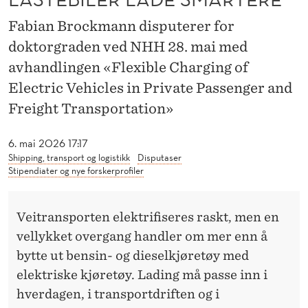
E
Fabian Brockmann disputerer for
R
doktorgraden ved NHH 28. mai med
O
avhandlingen «Flexible Charging of
G
Electric Vehicles in Private Passenger and
L
Freight Transportation»
A
6. mai 2026 17:17
S
Shipping, transport og logistikk
Disputaser
Stipendiater og nye forskerprofiler
T
E
Veitransporten elektrifiseres raskt, men en
B
vellykket overgang handler om mer enn å
bytte ut bensin- og dieselkjøretøy med
I
elektriske kjøretøy. Lading må passe inn i
L
hverdagen, i transportdriften og i