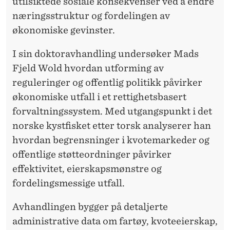
F
utilsiktede sosiale konsekvenser ved å endre
næringsstruktur og fordelingen av
I
økonomiske gevinster.
S
I sin doktoravhandling undersøker Mads
K
Fjeld Wold hvordan utforming av
E
reguleringer og offentlig politikk påvirker
R
økonomiske utfall i et rettighetsbasert
forvaltningssystem. Med utgangspunkt i det
I
norske kystfisket etter torsk analyserer han
F
hvordan begrensninger i kvotemarkeder og
O
offentlige støtteordninger påvirker
effektivitet, eierskapsmønstre og
R
fordelingsmessige utfall.
V
Avhandlingen bygger på detaljerte
A
administrative data om fartøy, kvoteeierskap,