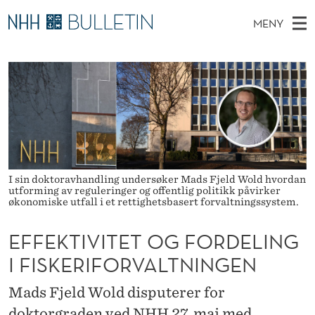
E
MENY
F
H
NO
EN
TIL WWW.NHH.NO
S
F
O
Ø
K
Stipendiater og nye forskerprofiler
V
I
E
N
E
Disputaser
E
K
T
T
D
Ekspertutvalg
S
T
T
M
E
Om Bulletin
D
I
E
E
I sin doktoravhandling undersøker Mads Fjeld Wold hvordan
T
N
V
utforming av reguleringer og offentlig politikk påvirker
økonomiske utfall i et rettighetsbasert forvaltningssystem.
Y
I
EFFEKTIVITET OG FORDELING
T
I FISKERIFORVALTNINGEN
E
Mads Fjeld Wold disputerer for
T
doktorgraden ved NHH 27. mai med