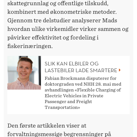
L
skattegrunnlag og offentlige tilskudd,
T
kombinert med økonometriske metoder.
Gjennom tre delstudier analyserer Mads
N
hvordan ulike virkemidler virker sammen og
I
påvirker effektivitet og fordeling i
N
fiskerinæringen.
G
SLIK KAN ELBILER OG
E
LASTEBILER LADE SMARTERE
N
Fabian Brockmann disputerer for
doktorgraden ved NHH 28. mai med
avhandlingen «Flexible Charging of
Electric Vehicles in Private
Passenger and Freight
Transportation»
Den første artikkelen viser at
forvaltningsmessige begrensninger på