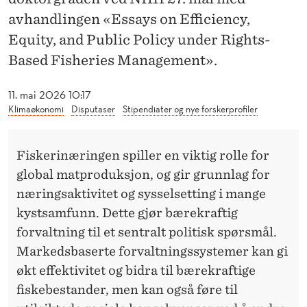
O
avhandlingen «Essays on Efficiency,
G
Equity, and Public Policy under Rights-
F
Based Fisheries Management».
O
11. mai 2026 10:17
R
Klimaøkonomi
Disputaser
Stipendiater og nye forskerprofiler
D
Fiskerinæringen spiller en viktig rolle for
E
global matproduksjon, og gir grunnlag for
L
næringsaktivitet og sysselsetting i mange
I
kystsamfunn. Dette gjør bærekraftig
forvaltning til et sentralt politisk spørsmål.
N
Markedsbaserte forvaltningssystemer kan gi
G
økt effektivitet og bidra til bærekraftige
I
fiskebestander, men kan også føre til