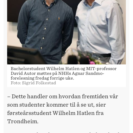
R
:
–
D
E
T
H
Bachelorstudent Wilhelm Hatlen og MIT-professor
David Autor møttes på NHHs Agnar Sandmo-
A
forelesning fredag forrige uke.
Foto: Sigrid Folkestad
N
– Dette handler om hvordan fremtiden vår
D
som studenter kommer til å se ut, sier
L
førsteårsstudent Wilhelm Hatlen fra
E
Trondheim.