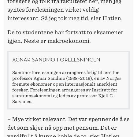
V
forskere og folk fra fakultetet her, men jeg
Å
syntes forelesningen virket veldig
interessant. Så jeg tok meg tid, sier Hatlen.
R
De to studentene har fortsatt to eksamener
igjen. Neste er makroøkonomi.
AGNAR SANDMO-FORELESNINGEN
Sandmo-forelesningen arrangeres årlig til ære for
professor
Agnar Sandmo
(1938–2019), en av Norges
fremste økonomer og en internasjonalt anerkjent
forsker. Forelesningen arrangeres av Institutt for
samfunnsøkonomi og ledes av professor Kjell G.
Salvanes.
– Mye virket relevant. Det var spennende å se
det som skjer nå opp mot pensum. Det er
verdifullt å kunne koble de to, sier Hatlen.