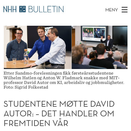
S
MENY
T
H
NO
EN
TIL WWW.NHH.NO
S
U
O
Ø
K
Stipendiater og nye forskerprofiler
V
I
D
N
E
Disputaser
E
E
T
T
D
Ekspertutvalg
S
N
T
M
E
Om Bulletin
D
T
E
E
Etter Sandmo-forelesningen fikk førsteårsstudentene
T
N
E
Wilhelm Hatlen og Anton W. Fladmark snakke med MIT-
professor David Autor om KI, arbeidsliv og jobbmuligheter.
Y
Foto: Sigrid Folkestad
N
E
STUDENTENE MØTTE DAVID
M
AUTOR: – DET HANDLER OM
FREMTIDEN VÅR
Ø