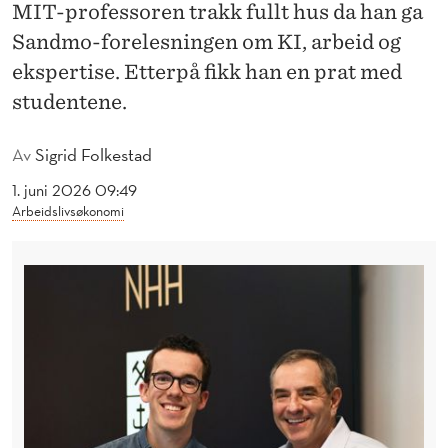
T
MIT-professoren trakk fullt hus da han ga
Sandmo-forelesningen om KI, arbeid og
T
ekspertise. Etterpå fikk han en prat med
E
studentene.
D
A
Av
Sigrid Folkestad
V
1. juni 2026 09:49
Arbeidslivsøkonomi
I
D
A
U
T
O