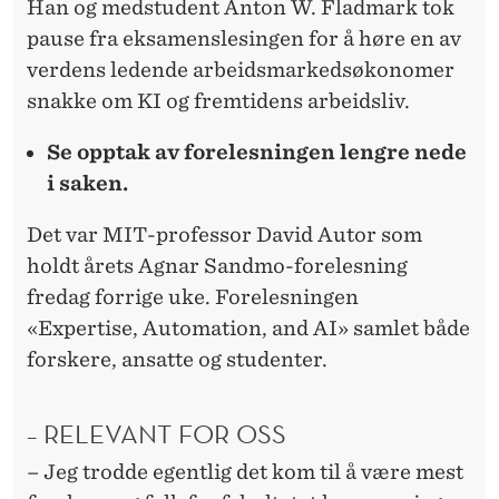
R
Han og medstudent Anton W. Fladmark tok
O
pause fra eksamenslesingen for å høre en av
verdens ledende arbeidsmarkedsøkonomer
M
snakke om KI og fremtidens arbeidsliv.
F
Se opptak av forelesningen lengre nede
R
i saken.
E
Det var MIT-professor David Autor som
M
holdt årets Agnar Sandmo-forelesning
T
fredag forrige uke. Forelesningen
I
«Expertise, Automation, and AI» samlet både
forskere, ansatte og studenter.
D
E
– RELEVANT FOR OSS
N
– Jeg trodde egentlig det kom til å være mest