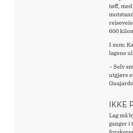
tøff, me
motstand
reiseveie
600 kilo
I sum: Ka
lagene ul
– Selv sm
utgjøre e
Guajard
IKKE 
Lag må b
ganger i 
forskeren