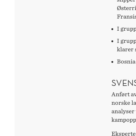
Østerri
Fransis
I grupp
I grup
klarer 
Bosnia
SVEN
Anført a
norske la
analyser 
kampoppl
Eksperte