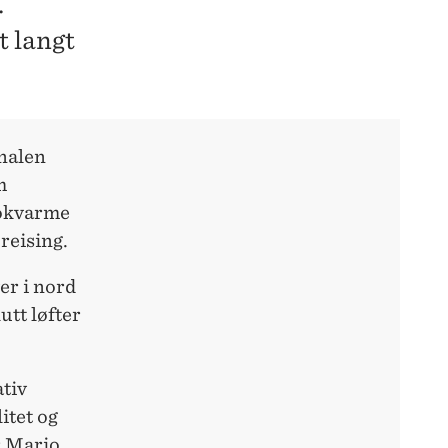
.
t langt
inalen
m
kokvarme
reising.
er i nord
utt løfter
tiv
itet og
r Mario