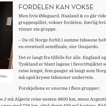
FORDELEN KAN VOKSE
Men hvis Ødegaard, Haaland & co går vide
gruppespillet, vokser fordelen. Særlig hv
vinner sin gruppe.
– Da vil Norge forbli i samme tidssone helt
en eventuell semifinale, sier Guajardo.
Det er langt fra tilfelle for alle. England og
Tyskland er blant lagene i favorittsjiktet
reise lengst, fem ganger så langt som Nor
Foto:
må også krysse tidssoner underveis.
Forskjellene er enorme i flere grupper:
pe J må Algerie reise nesten 4800 km, mens Argent
 unna med 738 km, altså drøyt 400 mil kortere. Bå