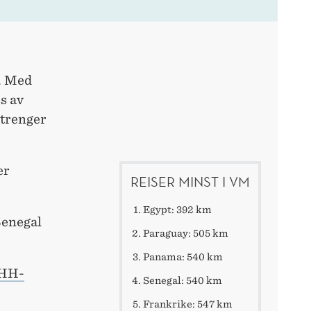
a. Med
s av
 trenger
er
REISER MINST I VM
Egypt: 392 km
Senegal
Paraguay: 505 km
Panama: 540 km
HH-
Senegal: 540 km
Frankrike: 547 km