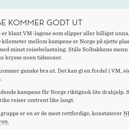
E KOMMER GODT UT
er blant VM-lagene som slipper aller billigst unn
0 kilometer mellom kampene er Norge på sjette plas
med minst reisebelastning. Ståle Solbakkens menn
ke krysse noen tidssoner.
ommer ganske bra ut. Det kan gi en fordel i VM, si
.
edende kampene får Norge riktignok lite drahjelp. 
ike reiser omtrent like langt.
gruppe er en av de mest rettferdige, konstaterer
N
ren.