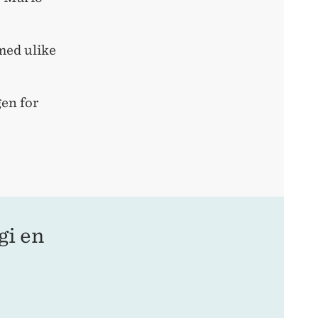
 med ulike
gen for
gi en