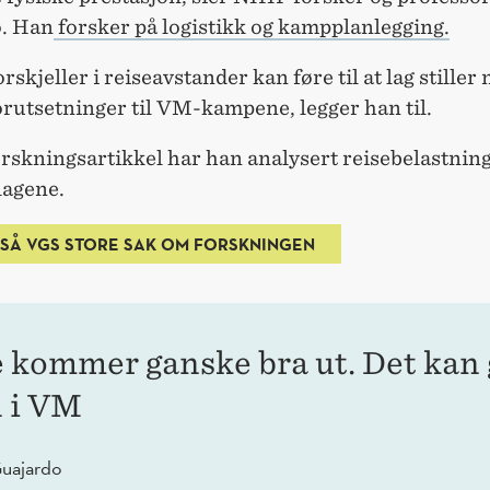
. Han
forsker på logistikk og kampplanlegging.
orskjeller i reiseavstander kan føre til at lag stiller
orutsetninger til VM-kampene, legger han til.
orskningsartikkel har han analysert reisebelastnin
lagene.
SÅ VGS STORE SAK OM FORSKNINGEN
 kommer ganske bra ut. Det kan 
l i VM
uajardo