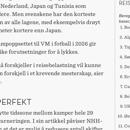
REI
d Nederland, Japan og Tunisia som
ere. Men svenskene har den korteste
Beregn
baser
n av alle lagene, med eksempelvis drøyt
Bo
meter kortere enn Japan.
Al
mpoppsettet til VM i fotball i 2026 gir
Ts
ike forutsetninger for å lykkes.
Sø
å forskjeller i reisebelastning vil kunne
De
n forskjell i et krevende mesterskap, sier
Ec
o.
Ca
Be
PERFEKT
US
ytte tidssone mellom kamper hele 29
Øs
turneringen. I sin artikkel påviser NHH-
Co
 at det er mulig å redusere antall skifter