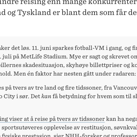
ndre reising enn mange konkurrenter
d og Tyskland er blant dem som får de
ker det løs. 11. juni sparkes fotball-VM i gang, og f
9. juli på MetLife Stadium. Mye er sagt og skrevet o
illernes skadesituasjon, skyhøye billettpriser og 
old. Men én faktor har nesten gått under radaren: 
s på tvers av tre land og fire tidssoner, fra Vancouv
o City i sør. Det
kan
få betydning for hvem som til sl
ng viser at å reise på tvers av tidssoner
kan ha nega
r sportsutøveres opplevelse av restitusjon, søvnkval
e fysiske prestasjon, sier NHH-forsker og professo