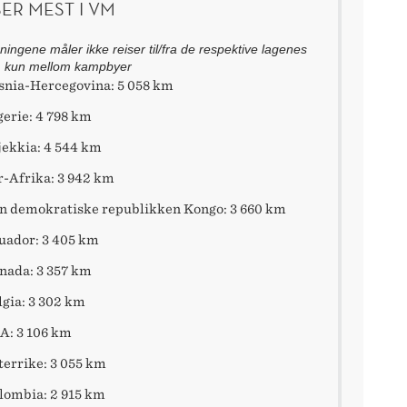
SER MEST I VM
ingene måler ikke reiser til/fra de respektive lagenes
, kun mellom kampbyer
snia-Hercegovina: 5 058 km
gerie: 4 798 km
jekkia: 4 544 km
r-Afrika: 3 942 km
n demokratiske republikken Kongo: 3 660 km
uador: 3 405 km
nada: 3 357 km
lgia: 3 302 km
A: 3 106 km
terrike: 3 055 km
lombia: 2 915 km