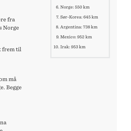
Norge: 550 km
Sør-Korea: 645 km
re fra
is Norge
Argentina: 738 km
Mexico: 952 km
Irak: 953 km
 frem til
 som må
ge. Begge
ina
de