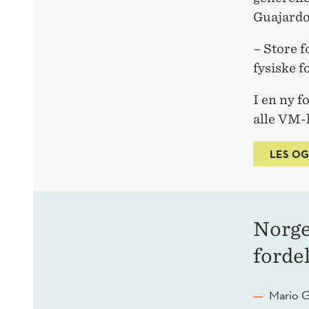
Guajardo
– Store f
fysiske f
I en ny f
alle VM-
LES OG
Norge
forde
Mario G