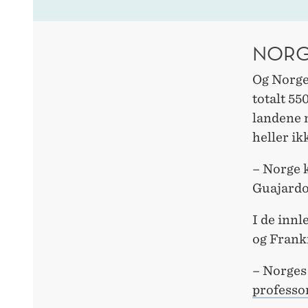
NORG
Og Norge 
totalt 55
landene 
heller ik
– Norge k
Guajardo
I de innl
og Frankr
– Norges 
professo