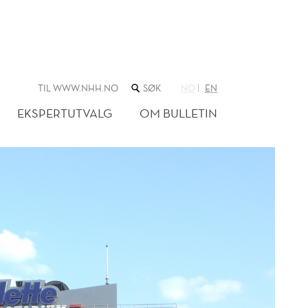
SØK
TIL WWW.NHH.NO
NO
EN
I
NETTSTEDET
EKSPERTUTVALG
OM BULLETIN