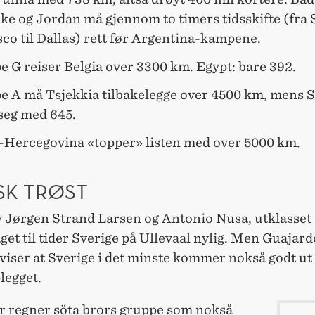
ke og Jordan må gjennom to timers tidsskifte (fra
co til Dallas) rett før Argentina-kampene.
e G reiser Belgia over 3300 km. Egypt: bare 392.
pe A må Tsjekkia tilbakelegge over 4500 km, mens 
seg med 645.
-Hercegovina «topper» listen med over 5000 km.
SK TRØST
v Jørgen Strand Larsen og Antonio Nusa, utklasset 
get til tider Sverige på Ullevaal nylig. Men Guajard
viser at Sverige i det minste kommer nokså godt ut
egget.
r regner söta brors gruppe som nokså