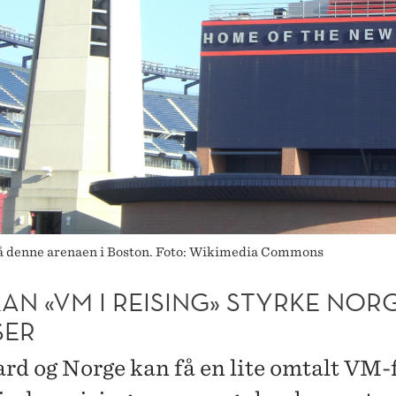
på denne arenaen i Boston. Foto: Wikimedia Commons
KAN «VM I REISING» STYRKE NOR
SER
rd og Norge kan få en lite omtalt VM-f