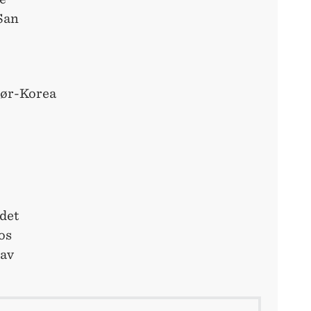
 San
Sør-Korea
det
os
 av