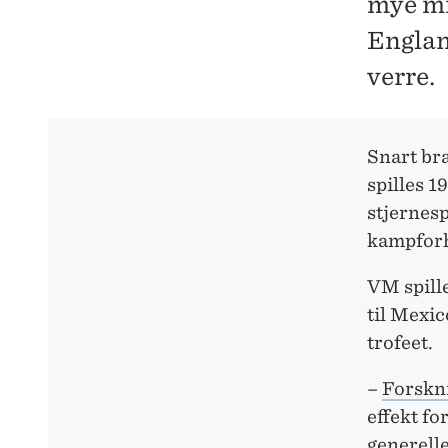
mye mi
Englan
verre.
Snart bra
spilles 1
stjernesp
kampforh
VM spille
til Mexic
trofeet.
–
Forskni
effekt fo
generell